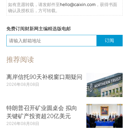
如有意愿转载，请发邮件至
hello@caixin.com
，获得书面
确认及授权后，方可转载。
免费订阅财新网主编精选版电邮
订阅
推荐阅读
离岸信托90天补税窗口期疑问
2026年08月08日
特朗普召开矿业圆桌会 拟向
关键矿产投资超20亿美元
2026年08月08日