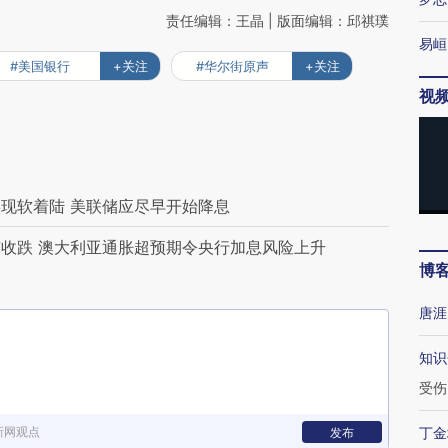
责任编辑：王晶 | 版面编辑：邱祺璞
易峘
#美国银行
+关注
#华尔街原声
+关注
视
现软着陆 美联储应尽早开始降息
收跌 澳大利亚通胀超预期令央行加息风险上升
博
唐涯
知识
受伤
新网观点
丁金
发布