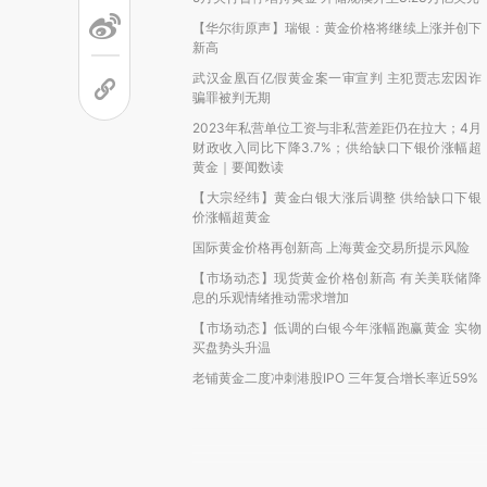
【华尔街原声】瑞银：黄金价格将继续上涨并创下
新高
武汉金凰百亿假黄金案一审宣判 主犯贾志宏因诈
骗罪被判无期
2023年私营单位工资与非私营差距仍在拉大；4月
财政收入同比下降3.7%；供给缺口下银价涨幅超
黄金｜要闻数读
【大宗经纬】黄金白银大涨后调整 供给缺口下银
价涨幅超黄金
国际黄金价格再创新高 上海黄金交易所提示风险
【市场动态】现货黄金价格创新高 有关美联储降
息的乐观情绪推动需求增加
【市场动态】低调的白银今年涨幅跑赢黄金 实物
买盘势头升温
老铺黄金二度冲刺港股IPO 三年复合增长率近59%