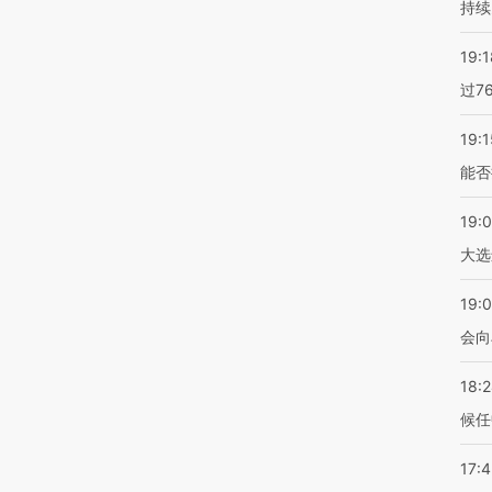
持续
19:1
过7
19:1
能否
19:
大选
19:0
会向
18:
候任
17: