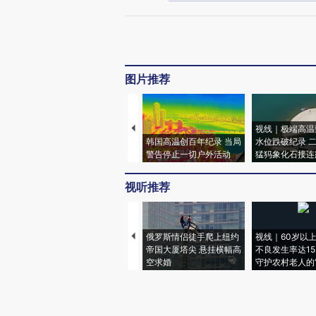
图片推荐
视线｜极端高温
韩国高温创百年纪录 当局
水位跌破纪录 
警告停止一切户外活动
猛犸象化石接连
视听推荐
俄罗斯情侣徒手爬上纽约
视线｜60岁以
帝国大厦塔尖 悬挂横幅高
不良发生率达15.
空求婚
守护农村老人的“