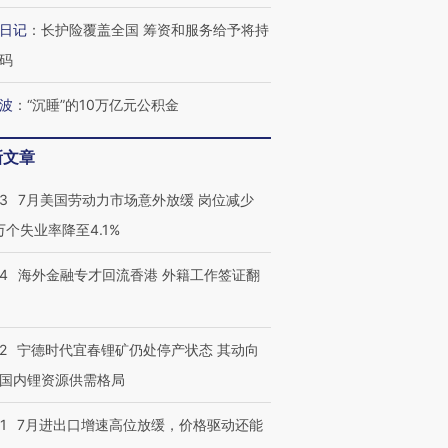
日记
：
长护险覆盖全国 筹资和服务给予将持
码
波
：
“沉睡”的10万亿元公积金
新文章
跨国走私7万
视线｜被称为“蟑螂”的印
视线｜“入侵”还是“人道危
43
7月美国劳动力市场意外放缓 岗位减少
检体内含3种
度Z世代 用街头抗争将教
机”？难民潮撕裂西班牙
秘鲁纳斯
育部长拱下台
飞地休达
13人遇难
3万个失业率降至4.1%
14
海外金融专才回流香港 外籍工作签证翻
最热百城独占
视线｜不
2
宁德时代宜春锂矿仍处停产状态 其动向
何熬过48°C
38岁梅西上演帽子戏法
韩国高温创百年纪录 当局
围棋失利
阿根廷3-0阿尔及利亚
警告停止一切户外活动
兹奖得主
国内锂资源供需格局
1
7月进出口增速高位放缓，价格驱动还能