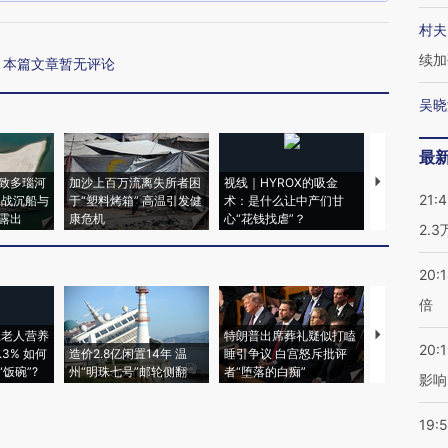
村夫
续加
本篇文章暂无评论
吴晓
最
致多瑙河
加沙上百万流离失所者困
视线｜HYROX的吸金
马航飞行员
21:
二战沉船与
于“塑料烤箱” 高温引发健
术：是什么让中产们甘
粒摇头丸 尿
露出
康危机
心“花钱找虐”？
毒品
2.
20:
倍
上老人营养
特朗普出席葬礼疑似打瞌
视线｜全球
20:1
3% 如何
造价2.8亿闲置14年 温
睡引争议 白宫怒斥批评
97个 印度如
饭碗”?
州“明珠七号”邮轮侧翻
者“堕落的白痴”
的夏天
影响
19:5