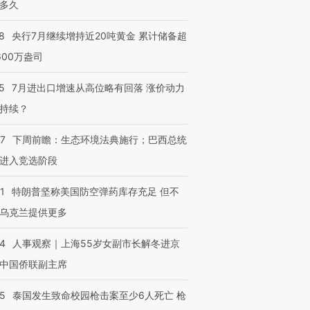
多久
8
央行7月继续增持近20吨黄金 累计储备超
600万盎司
5
7月进出口增速从高位略有回落 涨价动力
持续？
07
下周前瞻：生态环境法典施行；巴西总统
进入竞选阶段
1
特朗普坚称美国防空弹药库存充足 但不
乌克兰提供更多
24
人事观察｜上海55岁女副市长解冬进京
中国侨联副主席
45
泰国发生致命校园枪击案至少6人死亡 枪