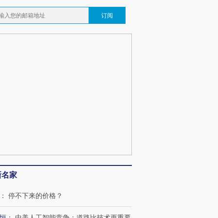
订阅
新名家
：
停不下来的价格？
恒
：
中美人工智能竞争：道路比技术更重要