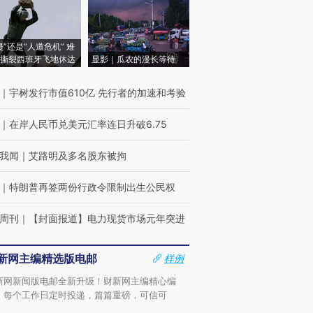
侵”还是“人道危机” 难
撕裂西班牙飞地休达
显影｜瓜农的漫长等待
｜
宇树发行市值610亿 先行者的加速和考验
｜
在岸人民币兑美元汇率连日升破6.75
我闻
｜
艾路明及多名股东被拘
｜
特朗普再签两份行政令限制出生公民权
周刊
｜
【封面报道】电力现货市场元年突进
新网主编精选版电邮
样例
新网新闻版电邮全新升级！财新网主编精心编
，每个工作日定时投递，篇篇重磅，可信可
。