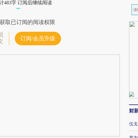
计483字 订阅后继续阅读
获取已订阅的阅读权限
员
订阅/会员升级
文
财
伍戈
罗志