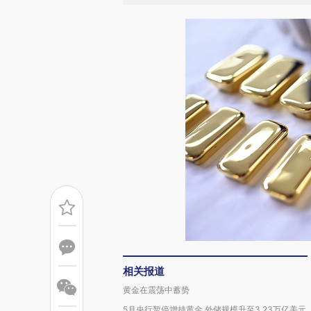
相关报道
黄金在震荡中蓄势
5月央行暂停增持黄金 外储规模升至3.23万亿美元