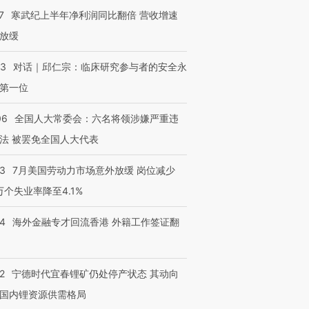
7
寒武纪上半年净利润同比翻倍 营收增速
放缓
53
对话｜邱仁宗：临床研究参与者的安全永
第一位
06
全国人大常委会：六名将领涉嫌严重违
法 被罢免全国人大代表
43
7月美国劳动力市场意外放缓 岗位减少
3万个失业率降至4.1%
14
海外金融专才回流香港 外籍工作签证翻
2
宁德时代宜春锂矿仍处停产状态 其动向
国内锂资源供需格局