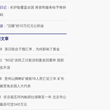
日记
：
长护险覆盖全国 筹资和服务给予将持
码
波
：
“沉睡”的10万亿元公积金
葬礼疑似打瞌
视线｜极端高温致多瑙河
视线｜不
宫怒斥批评
38岁梅西上演帽子戏法
水位跌破纪录 二战沉船与
围棋失利
痴”
阿根廷3-0阿尔及利亚
猛犸象化石接连露出
兹奖得主
新文章
09
美日联合干预汇率，为何影响了黄金
32
“90后”农民工讨薪涉刑案发回重审 因部
实不清
36
贵州山脚树矿难致16人死亡近三年 矿长
被罢免全国人大代表
2
非京籍五环内购房社保降至一年 北京市公
最高可贷340万元