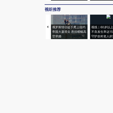
视听推荐
俄罗斯情侣徒手爬上纽约
视线｜60岁以
帝国大厦塔尖 悬挂横幅高
不良发生率达15.
空求婚
守护农村老人的“