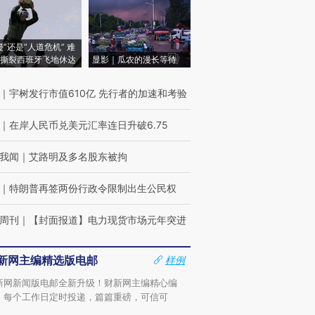
侵”还是“人道危机” 难
撕裂西班牙飞地休达
显影｜瓜农的漫长等待
｜
宇树发行市值610亿 先行者的加速和考验
｜
在岸人民币兑美元汇率连日升破6.75
我闻
｜
艾路明及多名股东被拘
｜
特朗普再签两份行政令限制出生公民权
周刊
｜
【封面报道】电力现货市场元年突进
新网主编精选版电邮
样例
新网新闻版电邮全新升级！财新网主编精心编
，每个工作日定时投递，篇篇重磅，可信可
。