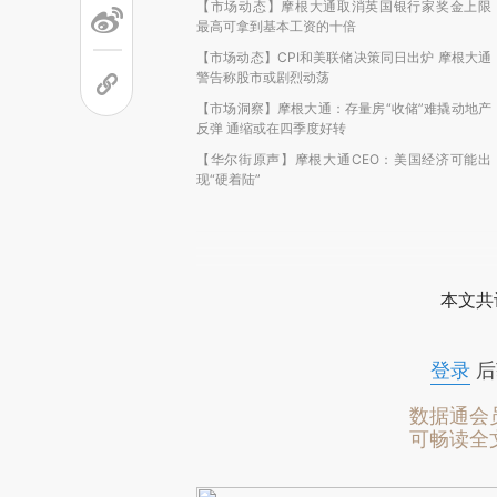
【市场动态】摩根大通取消英国银行家奖金上限
最高可拿到基本工资的十倍
【市场动态】CPI和美联储决策同日出炉 摩根大通
警告称股市或剧烈动荡
【市场洞察】摩根大通：存量房“收储”难撬动地产
反弹 通缩或在四季度好转
【华尔街原声】摩根大通CEO：美国经济可能出
现“硬着陆”
本文共
登录
后
数据通会
可畅读全