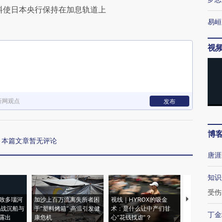
料使日本央行保持在加息轨道上
易峘
视
新网观点
发布
博
本篇文章暂无评论
唐涯
知识
受伤
致多瑙河
加沙上百万流离失所者困
视线｜HYROX的吸金
马航飞行员
二战沉船与
于“塑料烤箱” 高温引发健
术：是什么让中产们甘
粒摇头丸 尿
丁金
露出
康危机
心“花钱找虐”？
毒品