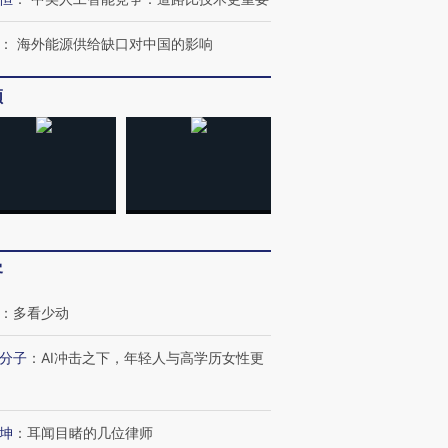
：
海外能源供给缺口对中国的影响
频
客
：
多看少动
分子
：
AI冲击之下，年轻人与高学历女性更
跨国走私7万
视线｜被称为“蟑螂”的印
视线｜“入侵”还是“人道危
检体内含3种
度Z世代 用街头抗争将教
机”？难民潮撕裂西班牙
秘鲁纳斯
坤
：
耳闻目睹的几位律师
育部长拱下台
飞地休达
13人遇难