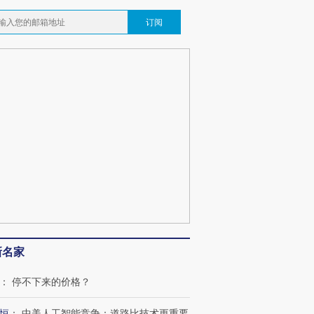
订阅
新名家
：
停不下来的价格？
恒
：
中美人工智能竞争：道路比技术更重要