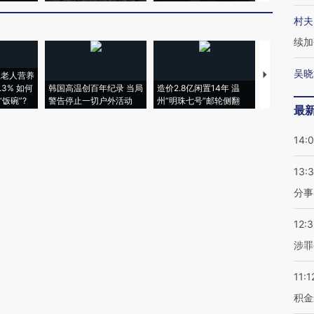
村夫
续加
吴晓
上老人营养
特朗普出席
3% 如何
韩国高温创百年纪录 当局
造价2.8亿闲置14年 温
睡引争议 白
饭碗”?
警告停止一切户外活动
州“明珠七号”邮轮侧翻
者“堕落的白
最
14:
13:
分事
12:
涉罪
11:1
积金