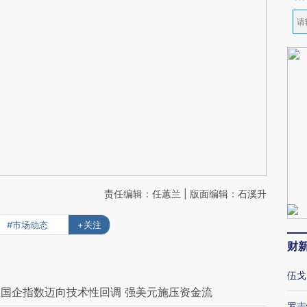
责任编辑：任蕙兰 | 版面编辑：石溪升
#市场动态
+关注
财
伍戈
国企指数迈向技术性回调 强美元施压资金流
罗志