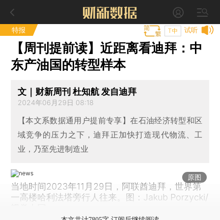
特报
试听
T中
【周刊提前读】近距离看迪拜：中
东产油国的转型样本
文｜财新周刊 杜知航 发自迪拜
2024年06月29日 08:18
【本文系数据通用户提前专享】在石油经济转型和区
域竞争的压力之下，迪拜正加快打造现代物流、工
业，乃至先进制造业
原图
当地时间2023年11月29日，阿联酋迪拜，世界第
一高楼哈利法塔旁行人往来。图：Jakub Porzycki/
视觉中国
本文共计7805字 订阅后继续阅读