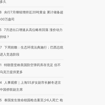
多久
8
央行7月继续增持近20吨黄金 累计储备超
600万盎司
5
7月进出口增速从高位略有回落 涨价动力
持续？
07
下周前瞻：生态环境法典施行；巴西总统
进入竞选阶段
1
特朗普坚称美国防空弹药库存充足 但不
乌克兰提供更多
24
人事观察｜上海55岁女副市长解冬进京
中国侨联副主席
45
泰国发生致命校园枪击案至少6人死亡 枪