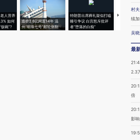
村夫
上老人营养
特朗普出席葬礼疑似打瞌
视线｜全球
续加
3% 如何
造价2.8亿闲置14年 温
睡引争议 白宫怒斥批评
97个 印度如
饭碗”?
州“明珠七号”邮轮侧翻
者“堕落的白痴”
的夏天
吴晓
最
21:
2.
20:
倍
20:1
影响
19:5