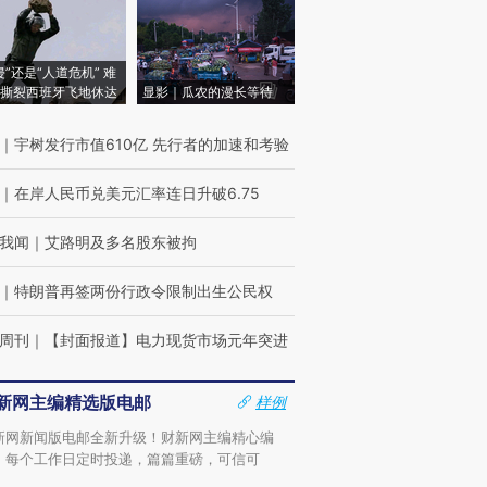
侵”还是“人道危机” 难
撕裂西班牙飞地休达
显影｜瓜农的漫长等待
｜
宇树发行市值610亿 先行者的加速和考验
｜
在岸人民币兑美元汇率连日升破6.75
我闻
｜
艾路明及多名股东被拘
｜
特朗普再签两份行政令限制出生公民权
周刊
｜
【封面报道】电力现货市场元年突进
新网主编精选版电邮
样例
新网新闻版电邮全新升级！财新网主编精心编
，每个工作日定时投递，篇篇重磅，可信可
。