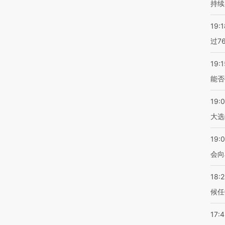
持续
19:1
过7
19:1
能否
19:
大选
19:0
会向
18:
候任
17: