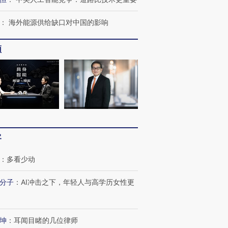
：
海外能源供给缺口对中国的影响
频
客
：
多看少动
跨国走私7万
视线｜被称为“蟑螂”的印
视线｜“入侵”还是“人道危
分子
：
AI冲击之下，年轻人与高学历女性更
检体内含3种
度Z世代 用街头抗争将教
机”？难民潮撕裂西班牙
秘鲁纳斯
育部长拱下台
飞地休达
13人遇难
坤
：
耳闻目睹的几位律师