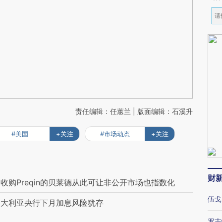
责任编辑：任蕙兰 | 版面编辑：石溪升
#美国
+关注
#市场动态
+关注
财
购Preqin的贝莱德从此可让非公开市场也指数化
伍戈
澳大利亚央行下月加息风险犹存
罗志