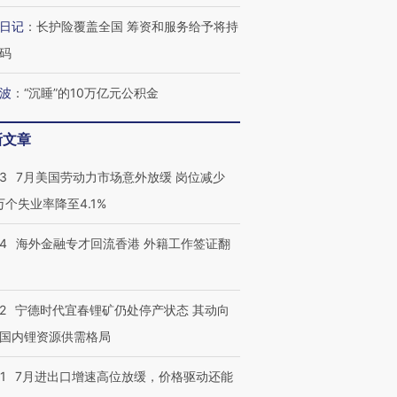
日记
：
长护险覆盖全国 筹资和服务给予将持
最热百城独占
视线｜不
码
何熬过48°C
38岁梅西上演帽子戏法
韩国高温创百年纪录 当局
围棋失利
阿根廷3-0阿尔及利亚
警告停止一切户外活动
兹奖得主
波
：
“沉睡”的10万亿元公积金
新文章
43
7月美国劳动力市场意外放缓 岗位减少
3万个失业率降至4.1%
14
海外金融专才回流香港 外籍工作签证翻
2
宁德时代宜春锂矿仍处停产状态 其动向
国内锂资源供需格局
1
7月进出口增速高位放缓，价格驱动还能