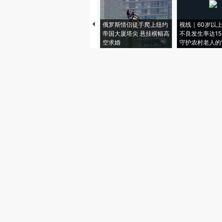
俄罗斯情侣徒手爬上纽约
视线｜60岁以
帝国大厦塔尖 悬挂横幅高
不良发生率达15.
空求婚
守护农村老人的“