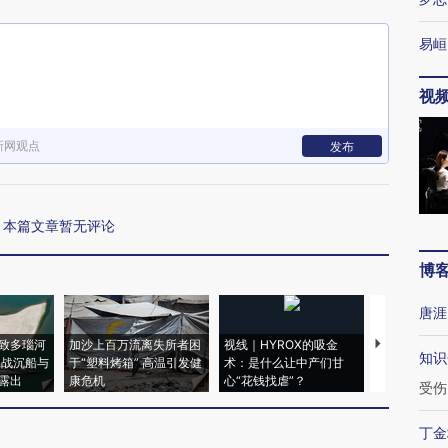
易峘
视
新网观点
发布
本篇文章暂无评论
博
唐涯
致多瑙河
加沙上百万流离失所者困
视线｜HYROX的吸金
马航飞行员
知识
二战沉船与
于“塑料烤箱” 高温引发健
术：是什么让中产们甘
粒摇头丸 尿
露出
康危机
心“花钱找虐”？
毒品
受伤
丁金