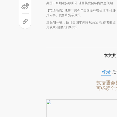
美国PCE增速持续回落 巩固美联储年内降息预期
【市场动态】IMF下调今年美国经济增长预期 批评
其赤字、债务和贸易政策
瑞银胡一帆：预计美国年内降息两次 投资者要避
免以政治偏好来做决策
本文共
登录
后
数据通会
可畅读全