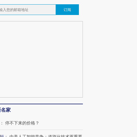
订阅
新名家
：
停不下来的价格？
恒
：
中美人工智能竞争：道路比技术更重要