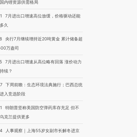
国内锂资源供需格局
1
7月进出口增速高位放缓，价格驱动还能
多久
8
央行7月继续增持近20吨黄金 累计储备超
600万盎司
5
7月进出口增速从高位略有回落 涨价动力
持续？
07
下周前瞻：生态环境法典施行；巴西总统
进入竞选阶段
1
特朗普坚称美国防空弹药库存充足 但不
乌克兰提供更多
24
人事观察｜上海55岁女副市长解冬进京