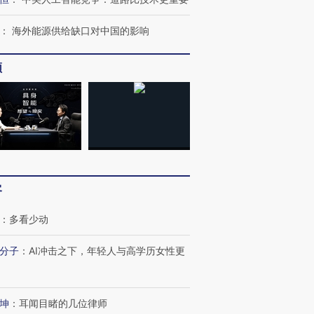
：
海外能源供给缺口对中国的影响
频
客
：
多看少动
跨国走私7万
视线｜被称为“蟑螂”的印
视线｜“入侵”还是“人道危
分子
：
AI冲击之下，年轻人与高学历女性更
检体内含3种
度Z世代 用街头抗争将教
机”？难民潮撕裂西班牙
秘鲁纳斯
育部长拱下台
飞地休达
13人遇难
坤
：
耳闻目睹的几位律师