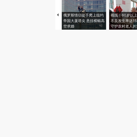
俄罗斯情侣徒手爬上纽约
视线｜60岁以
帝国大厦塔尖 悬挂横幅高
不良发生率达15.
空求婚
守护农村老人的“