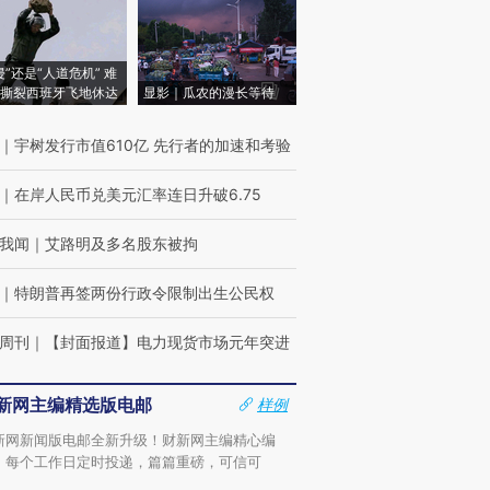
侵”还是“人道危机” 难
撕裂西班牙飞地休达
显影｜瓜农的漫长等待
｜
宇树发行市值610亿 先行者的加速和考验
｜
在岸人民币兑美元汇率连日升破6.75
我闻
｜
艾路明及多名股东被拘
｜
特朗普再签两份行政令限制出生公民权
周刊
｜
【封面报道】电力现货市场元年突进
新网主编精选版电邮
样例
新网新闻版电邮全新升级！财新网主编精心编
，每个工作日定时投递，篇篇重磅，可信可
。