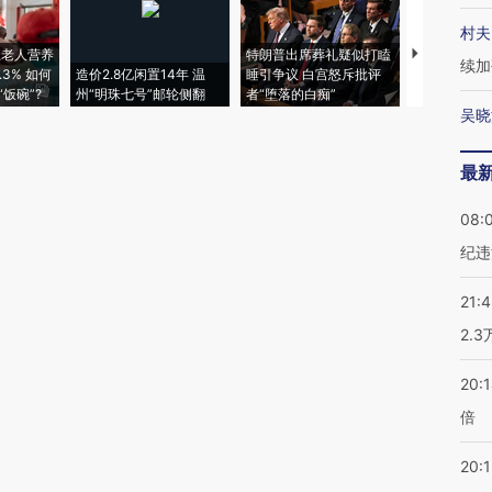
村夫
上老人营养
特朗普出席葬礼疑似打瞌
续加
3% 如何
造价2.8亿闲置14年 温
睡引争议 白宫怒斥批评
韩国高温创百
饭碗”?
州“明珠七号”邮轮侧翻
者“堕落的白痴”
警告停止一
吴晓
最
08:
纪违
21:
2.
20:
倍
20:1