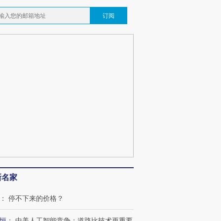
订阅
新名家
：
停不下来的价格？
恒
：
中美人工智能竞争：道路比技术更重要