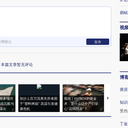
易峘
视
新网观点
发布
本篇文章暂无评论
博
唐涯
致多瑙河
加沙上百万流离失所者困
视线｜HYROX的吸金
马航飞行员
知识
二战沉船与
于“塑料烤箱” 高温引发健
术：是什么让中产们甘
粒摇头丸 尿
露出
康危机
心“花钱找虐”？
毒品
受伤
丁金