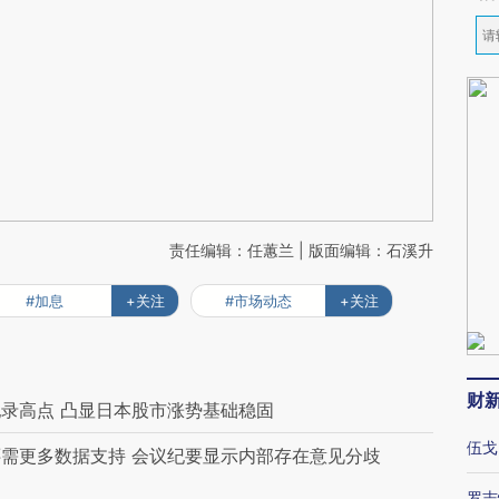
责任编辑：任蕙兰 | 版面编辑：石溪升
#加息
+关注
#市场动态
+关注
财
录高点 凸显日本股市涨势基础稳固
伍戈
需更多数据支持 会议纪要显示内部存在意见分歧
罗志