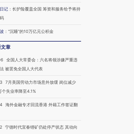
日记
：
长护险覆盖全国 筹资和服务给予将持
视线｜全球最热百城独占
视线｜不
码
年纪录 当局
97个 印度如何熬过48°C
38岁梅西上演帽子戏法
围棋失利
切户外活动
的夏天
阿根廷3-0阿尔及利亚
兹奖得主
波
：
“沉睡”的10万亿元公积金
新文章
06
全国人大常委会：六名将领涉嫌严重违
法 被罢免全国人大代表
43
7月美国劳动力市场意外放缓 岗位减少
3万个失业率降至4.1%
14
海外金融专才回流香港 外籍工作签证翻
2
宁德时代宜春锂矿仍处停产状态 其动向