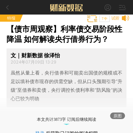
特报
试听
T中
【债市周观察】利率债交易阶段性
降温 如何解读央行借券行为？
文｜财新数据 徐泽怡
2024年07月09日 13:29
虽然从量上看，央行借券和可能卖出国债的规模或不
足以填补债市现存的供需空缺，但从口头预期引导“升
级”至借券和卖债，央行调控长债利率和“防风险”的决
心已较为明确
原图
本文共计3873字 订阅后继续阅读