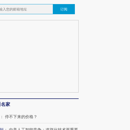
订阅
新名家
：
停不下来的价格？
恒
：
中美人工智能竞争：道路比技术更重要