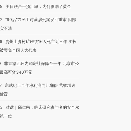
09
美日联合干预汇率，为何影响了黄金
32
“90后”农民工讨薪涉刑案发回重审 因部
实不清
36
贵州山脚树矿难致16人死亡近三年 矿长
被罢免全国人大代表
2
非京籍五环内购房社保降至一年 北京市公
最高可贷340万元
7
寒武纪上半年净利润同比翻倍 营收增速
放缓
53
对话｜邱仁宗：临床研究参与者的安全永
第一位