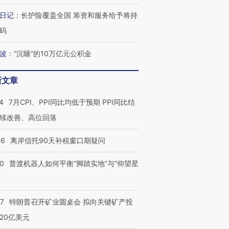
日记
：
长护险覆盖全国 筹资和服务给予将持
码
波
：
“沉睡”的10万亿元公积金
新文章
”还是“人道危
湖北宜昌局部短时降雨
哈尔滨遭遇短时极端强降
撕裂西班牙
128毫米 紧急转移近
雨 3小时累计雨量超80毫
秘鲁纳斯
4
7月CPI、PPI同比均低于预期 PPI同比结
4000人
米
13人遇难
续改善、高位回落
46
离岸信托90天补税窗口期疑问
00
普渡机器人如何平衡“脚踏实地”与“仰望星
葬礼疑似打瞌
视线｜极端高温致多瑙河
视线｜不
宫怒斥批评
水位跌破纪录 二战沉船与
38岁梅西上演帽子戏法
围棋失利
？
痴”
猛犸象化石接连露出
阿根廷3-0阿尔及利亚
兹奖得主
57
特朗普召开矿业圆桌会 拟向关键矿产投
20亿美元