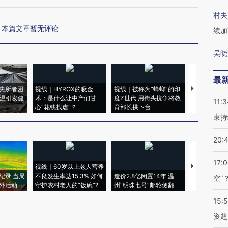
村夫
本篇文章暂无评论
续加
吴晓
最
失所者困
视线｜HYROX的吸金
视线｜被称为“蟑螂”的印
视线｜“入侵
高温引发健
术：是什么让中产们甘
度Z世代 用街头抗争将教
机”？难民潮
11:3
心“花钱找虐”？
育部长拱下台
飞地休达
束持
20:
17:
视线｜60岁以上老人营养
特朗普出席
纪录 当局
不良发生率达15.3% 如何
造价2.8亿闲置14年 温
睡引争议 白
空”
外活动
守护农村老人的“饭碗”?
州“明珠七号”邮轮侧翻
者“堕落的白
15:
资超