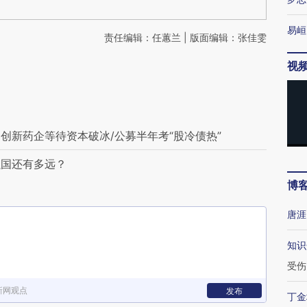
易峘
责任编辑：任蕙兰 | 版面编辑：张佳雯
视
创新药企等待资本破冰/公募半年考“股冷债热”
强国还有多远？
博
唐涯
知识
受伤
新网观点
发布
丁金