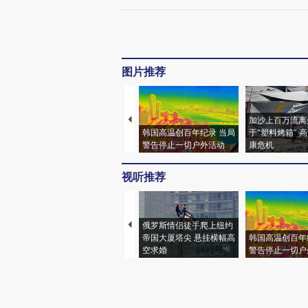
图片推荐
加沙上百万流离
韩国高温创百年纪录 当局
于“塑料烤箱” 
警告停止一切户外活动
康危机
视听推荐
俄罗斯情侣徒手爬上纽约
帝国大厦塔尖 悬挂横幅高
韩国高温创百年
空求婚
警告停止一切户