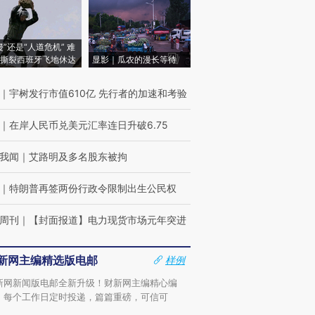
侵”还是“人道危机” 难
撕裂西班牙飞地休达
显影｜瓜农的漫长等待
｜
宇树发行市值610亿 先行者的加速和考验
｜
在岸人民币兑美元汇率连日升破6.75
我闻
｜
艾路明及多名股东被拘
｜
特朗普再签两份行政令限制出生公民权
周刊
｜
【封面报道】电力现货市场元年突进
新网主编精选版电邮
样例
新网新闻版电邮全新升级！财新网主编精心编
，每个工作日定时投递，篇篇重磅，可信可
。