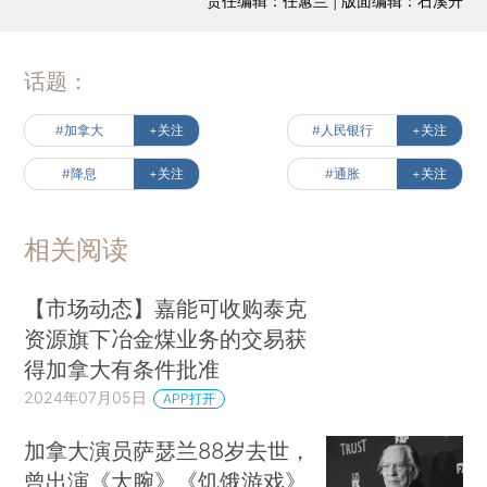
责任编辑：任蕙兰 | 版面编辑：石溪升
话题：
#加拿大
+关注
#人民银行
+关注
#降息
+关注
#通胀
+关注
相关阅读
【市场动态】嘉能可收购泰克
资源旗下冶金煤业务的交易获
得加拿大有条件批准
2024年07月05日
APP打开
加拿大演员萨瑟兰88岁去世，
曾出演《大腕》《饥饿游戏》