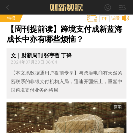
特报
试听
T中
【周刊提前读】跨境支付成新蓝海
成长中亦有哪些烦恼？
文｜财新周刊 张宇哲 丁锋
2024年07月20日 08:04
【本文系数据通用户提前专享】与跨境电商有天然紧
密联系的非银支付机构入局，迅速开疆拓土，重塑中
国跨境支付业务的格局
原图