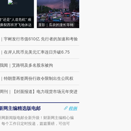
侵”还是“人道危机” 难
撕裂西班牙飞地休达
显影｜瓜农的漫长等待
｜
宇树发行市值610亿 先行者的加速和考验
｜
在岸人民币兑美元汇率连日升破6.75
我闻
｜
艾路明及多名股东被拘
｜
特朗普再签两份行政令限制出生公民权
周刊
｜
【封面报道】电力现货市场元年突进
新网主编精选版电邮
样例
新网新闻版电邮全新升级！财新网主编精心编
，每个工作日定时投递，篇篇重磅，可信可
。