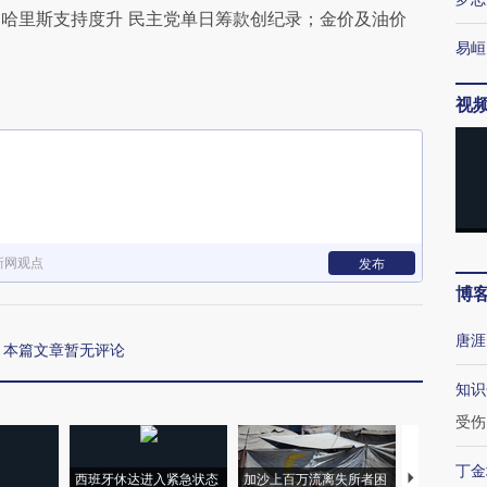
哈里斯支持度升 民主党单日筹款创纪录；金价及油价
易峘
视
新网观点
发布
博
唐涯
本篇文章暂无评论
知识
受伤
丁金
西班牙休达进入紧急状态
加沙上百万流离失所者困
视线｜HYR