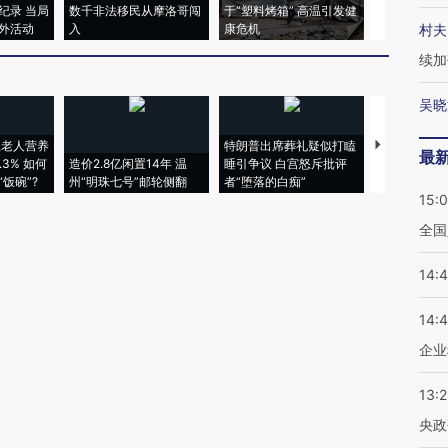
纪录 当局
数千非法移民从摩洛哥闯
于“塑料烤箱” 高温引发健
术：是什么
外活动
入
康危机
心“花钱找虐
村夫
续加
吴晓
上老人营养
特朗普出席葬礼疑似打瞌
视线｜全球
最
3% 如何
造价2.8亿闲置14年 温
睡引争议 白宫怒斥批评
97个 印度如
饭碗”?
州“明珠七号”邮轮侧翻
者“堕落的白痴”
的夏天
15:
全国
14:
14:
企业
13:
央政