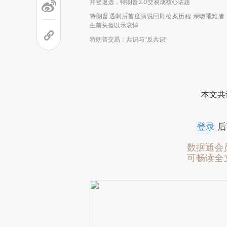
拜登退选，特朗普2.0交易成核心话题
特朗普遇刺后首度演说回顾枪案历程 亲吻罹难者
生前头盔以示哀悼
特朗普交易：共识与“反共识”
本文共
登录
后
数据通会
可畅读全