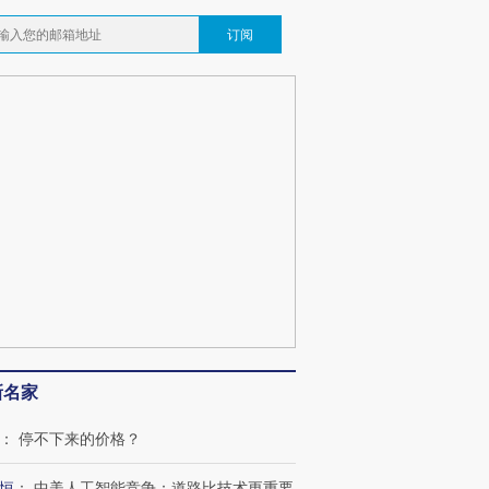
订阅
新名家
：
停不下来的价格？
恒
：
中美人工智能竞争：道路比技术更重要