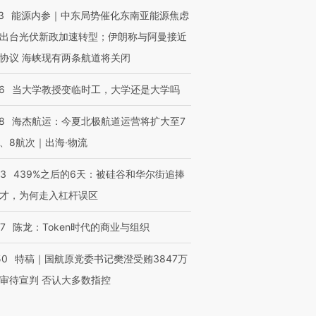
3
能源内参｜中东局势催化东南亚能源焦虑
出台光伏新政加速转型；伊朗称与阿曼接近
协议 海峡现有两条航道将关闭
6
当大学教授变临时工，大学还是大学吗
8
海杰航运：今夏北极航道运营将扩大至7
、8航次｜出海·物流
53
439%之后的6天：被硅谷和华尔街追捧
才，为何走入杠杆误区
07
陈龙：Token时代的商业与组织
50
特稿｜国航原党委书记樊澄受贿3847万
审待宣判 否认大多数指控