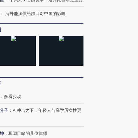
：
海外能源供给缺口对中国的影响
频
客
：
多看少动
分子
：
AI冲击之下，年轻人与高学历女性更
坤
：
耳闻目睹的几位律师
OX的吸金
马航飞行员跨国走私7万
视线｜被称为“蟑螂”的印