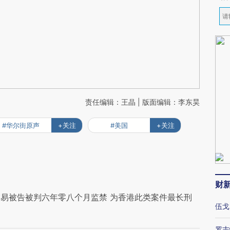
责任编辑：王晶 | 版面编辑：李东昊
#华尔街原声
+关注
#美国
+关注
财
易被告被判六年零八个月监禁 为香港此类案件最长刑
伍戈
罗志