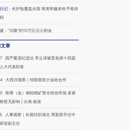
让中产们甘
粒摇头丸 尿检体内含3种
度Z世代 用街头抗争将教
秘鲁纳斯
”？
日记
：
长护险覆盖全国 筹资和服务给予将持
毒品
育部长拱下台
13人遇难
码
波
：
“沉睡”的10万亿元公积金
最热百城独占
视线｜不考竞赛的王虹、
新文章
何熬过48°C
38岁梅西上演帽子戏法
围棋失利的邓煜 两位菲尔
习近平抵
阿根廷3-0阿尔及利亚
兹奖得主的“非天才”拼图
再访朝鲜
07
因严重违纪违法 李云泽被罢免第十四届
人大代表职务
44
大西洋观察｜特朗普助力金砖合作
40
刚果（金）铜钴精矿禁令扰动市场 多家
称暂无影响 | 出海·政策
25
人事观察｜长期任职湖北 周新群升任中
研室副主任