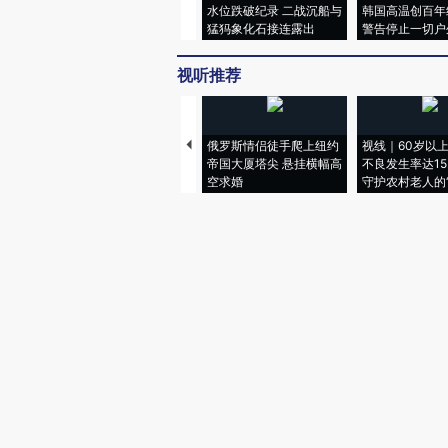
水位跌破纪录 二战沉船与
韩国高温创百年
猛犸象化石接连露出
警告停止一切户
视听推荐
俄罗斯情侣徒手爬上纽约
视线｜60岁以
帝国大厦塔尖 悬挂横幅高
不良发生率达15.
空求婚
守护农村老人的“