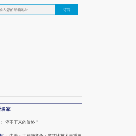
订阅
新名家
：
停不下来的价格？
恒
：
中美人工智能竞争：道路比技术更重要