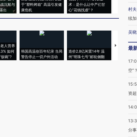
二战沉船与
于“塑料烤箱” 高温引发健
术：是什么让中产们甘
粒摇头丸 尿
村夫
露出
康危机
心“花钱找虐”？
毒品
续加
吴晓
上老人营养
特朗普出席
最
3% 如何
韩国高温创百年纪录 当局
造价2.8亿闲置14年 温
睡引争议 白
饭碗”?
警告停止一切户外活动
州“明珠七号”邮轮侧翻
者“堕落的白
17:
空”
15:
资超
14:
13:
分事