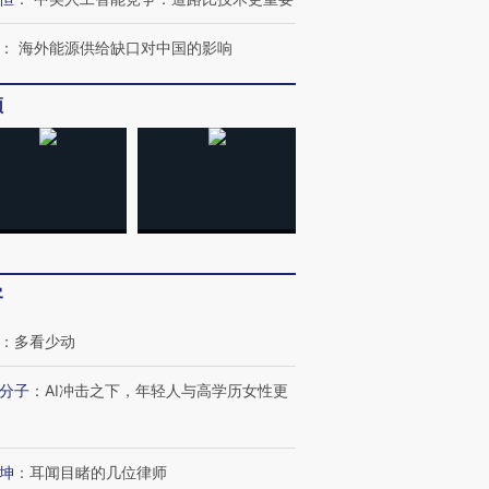
：
海外能源供给缺口对中国的影响
频
客
：
多看少动
分子
：
AI冲击之下，年轻人与高学历女性更
坤
：
耳闻目睹的几位律师
跨国走私7万
视线｜被称为“蟑螂”的印
视线｜“入侵”还是“人道危