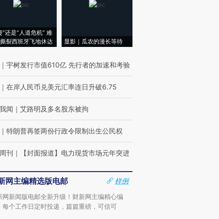
侵”还是“人道危机” 难
撕裂西班牙飞地休达
显影｜瓜农的漫长等待
｜
宇树发行市值610亿 先行者的加速和考验
｜
在岸人民币兑美元汇率连日升破6.75
我闻
｜
艾路明及多名股东被拘
｜
特朗普再签两份行政令限制出生公民权
周刊
｜
【封面报道】电力现货市场元年突进
新网主编精选版电邮
样例
新网新闻版电邮全新升级！财新网主编精心编
，每个工作日定时投递，篇篇重磅，可信可
。