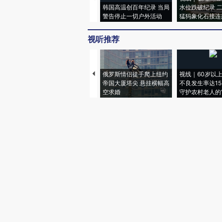
韩国高温创百年纪录 当局
水位跌破纪录 
警告停止一切户外活动
猛犸象化石接连
视听推荐
俄罗斯情侣徒手爬上纽约
视线｜60岁以
帝国大厦塔尖 悬挂横幅高
不良发生率达15.
空求婚
守护农村老人的“