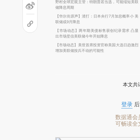
野村全球宏观主管：特朗普若当选，可能缩短美联
储降息周期
【华尔街原声】渣打：日本央行7月加息概率小 美
联储或9月降息
【市场动态】两年期美债标售获创纪录需求 凸显
出市场坚信美联储今年开始降息
【市场动态】美世首席投资官称美国大选日趋激烈
增加美联储按兵不动的可能性
本文共计
登录
后
数据通会
可畅读全