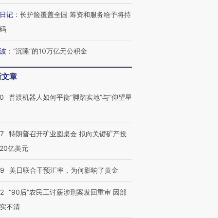
检体内含3种
度Z世代 用街头抗争将教
机”？难民潮撕裂西班牙
秘鲁纳斯
日记
：
长护险覆盖全国 筹资和服务给予将持
育部长拱下台
飞地休达
13人遇难
码
波
：
“沉睡”的10万亿元公积金
葬礼疑似打瞌
视线｜极端高温致多瑙河
视线｜不
新文章
宫怒斥批评
38岁梅西上演帽子戏法
水位跌破纪录 二战沉船与
围棋失利
痴”
阿根廷3-0阿尔及利亚
猛犸象化石接连露出
兹奖得主
00
普渡机器人如何平衡“脚踏实地”与“仰望星
？
57
特朗普召开矿业圆桌会 拟向关键矿产投
20亿美元
09
美日联合干预汇率，为何影响了黄金
32
“90后”农民工讨薪涉刑案发回重审 因部
实不清