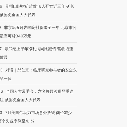
36
贵州山脚树矿难致16人死亡近三年 矿长
被罢免全国人大代表
2
非京籍五环内购房社保降至一年 北京市公
最高可贷340万元
7
寒武纪上半年净利润同比翻倍 营收增速
放缓
53
对话｜邱仁宗：临床研究参与者的安全永
第一位
06
全国人大常委会：六名将领涉嫌严重违
法 被罢免全国人大代表
43
7月美国劳动力市场意外放缓 岗位减少
3万个失业率降至4.1%