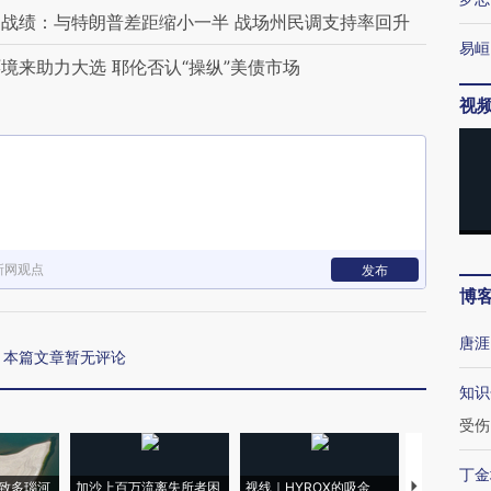
战绩：与特朗普差距缩小一半 战场州民调支持率回升
易峘
境来助力大选 耶伦否认“操纵”美债市场
视
新网观点
发布
博
唐涯
本篇文章暂无评论
知识
受伤
丁金
致多瑙河
加沙上百万流离失所者困
视线｜HYROX的吸金
马航飞行员