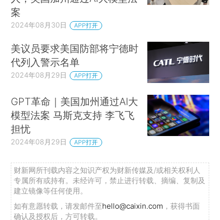
案
2024年08月30日
APP打开
美议员要求美国防部将宁德时
代列入警示名单
2024年08月29日
APP打开
GPT革命｜美国加州通过AI大
模型法案 马斯克支持 李飞飞
担忧
2024年08月29日
APP打开
财新网所刊载内容之知识产权为财新传媒及/或相关权利人
专属所有或持有。未经许可，禁止进行转载、摘编、复制及
建立镜像等任何使用。
如有意愿转载，请发邮件至
hello@caixin.com
，获得书面
确认及授权后，方可转载。