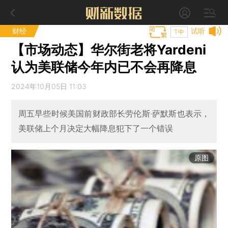
财经
试听
T中
【市场动态】华尔街老将Yardeni
认为美联储今年内已不会再降息
2024年10月05日 11:03
周五早些时候美国前财政部长劳伦斯·萨默斯也表示，
美联储上个月决定大幅降息犯下了一个错误
原图