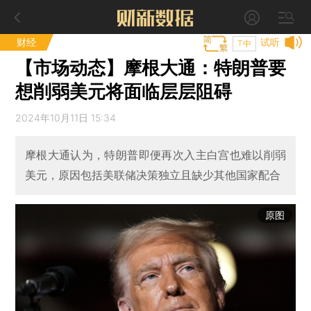
财经
试听
T中
【市场动态】摩根大通：特朗普要
想削弱美元将面临层层阻碍
2024年10月11日 15:34
摩根大通认为，特朗普即便再次入主白宫也难以削弱
美元，原因包括美联储决策独立且缺少其他国家配合
原图