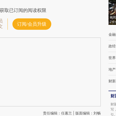
获取已订阅的阅读权限
视线
员
Z世
订阅/会员升级
文
金融
政经
世界
地产
财新
财
财
写
责任编辑：任蕙兰 | 版面编辑：刘畅
引