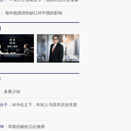
：
海外能源供给缺口对中国的影响
频
跨国走私7万
视线｜HYROX的吸金
视线｜被
检体内含3种
术：是什么让中产们甘
泽连斯基密集出访美英 索
度Z世代
心“花钱找虐”？
要防空导弹“救急”
育部长拱
最热百城独占
视线｜不考竞赛的王虹、
客
何熬过48°C
38岁梅西上演帽子戏法
围棋失利的邓煜 两位菲尔
习近平抵
阿根廷3-0阿尔及利亚
兹奖得主的“非天才”拼图
再访朝鲜
：
多看少动
分子
：
AI冲击之下，年轻人与高学历女性更
坤
：
耳闻目睹的几位律师