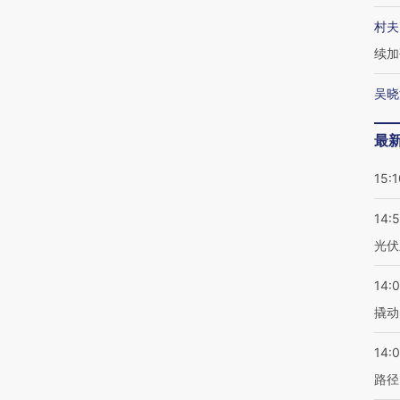
村夫
续加
吴晓
最
15:1
14:
光伏
14:
撬动
14:0
路径