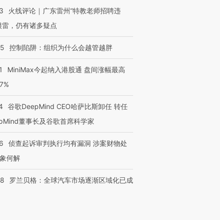
3
火线评论｜广东雷州“特教老师招聘违
很雷，仍有诸多疑点
05
控制陷阱：组织为什么会越管越胖
1
MiniMax今起纳入港股通 盘间涨幅最高
77%
4
谷歌DeepMind CEO哈萨比斯卸任 转任
epMind董事长及谷歌首席科学家
6
侦查起诉审判执行均有漏洞 涉案财物处
象何解
58
罗兰贝格：全球汽车市场逐渐区域化已成