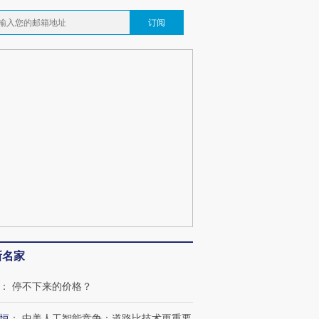
订阅
新名家
：
停不下来的价格？
恒
：
中美人工智能竞争：道路比技术更重要