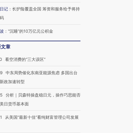
日记
：
长护险覆盖全国 筹资和服务给予将持
码
波
：
“沉睡”的10万亿元公积金
新文章
0
看空消费的“三大误区”
59
中东局势催化东南亚能源焦虑 多国出台
新政加速转型
05
分析｜贝森特操盘稳日元，操作巧思能否
美日货币基本面
1
从美国“最新十佳”看纯财富管理公司发展