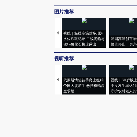
图片推荐
视线｜极端高温致多瑙河
水位跌破纪录 二战沉船与
韩国高温创百年
猛犸象化石接连露出
警告停止一切户
视听推荐
俄罗斯情侣徒手爬上纽约
视线｜60岁以
帝国大厦塔尖 悬挂横幅高
不良发生率达15.
空求婚
守护农村老人的“