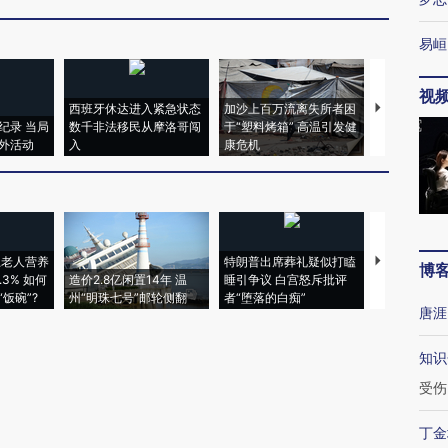
易峘
视
西班牙休达进入紧急状态
加沙上百万流离失所者困
马航飞行员
纪录 当局
数千非法移民从摩洛哥闯
于“塑料烤箱” 高温引发健
粒摇头丸 尿
外活动
入
康危机
毒品
上老人营养
特朗普出席葬礼疑似打瞌
视线｜全球
博
3% 如何
造价2.8亿闲置14年 温
睡引争议 白宫怒斥批评
97个 印度如
饭碗”?
州“明珠七号”邮轮侧翻
者“堕落的白痴”
的夏天
唐涯
知识
受伤
丁金