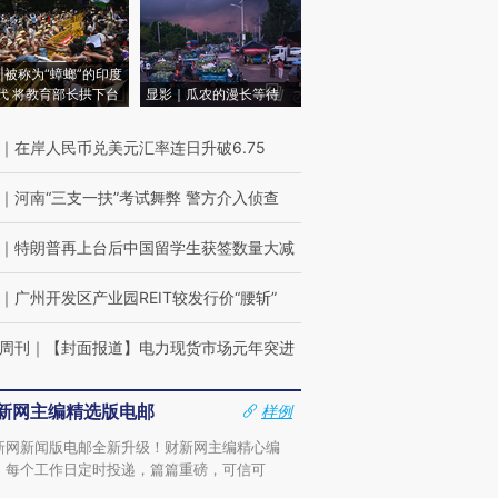
|被称为“蟑螂”的印度
代 将教育部长拱下台
显影｜瓜农的漫长等待
｜
在岸人民币兑美元汇率连日升破6.75
｜
河南“三支一扶”考试舞弊 警方介入侦查
｜
特朗普再上台后中国留学生获签数量大减
｜
广州开发区产业园REIT较发行价“腰斩”
周刊
｜
【封面报道】电力现货市场元年突进
新网主编精选版电邮
样例
新网新闻版电邮全新升级！财新网主编精心编
，每个工作日定时投递，篇篇重磅，可信可
。