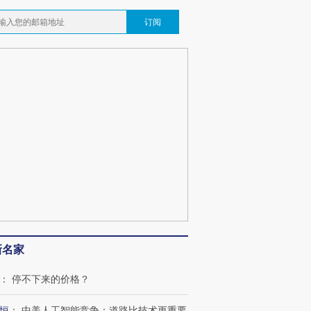
订阅
新名家
：
停不下来的价格？
恒
：
中美人工智能竞争：道路比技术更重要