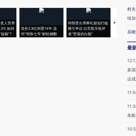
村夫
续加
上老人营养
特朗普出席葬礼疑似打瞌
视线｜全球
3% 如何
造价2.8亿闲置14年 温
睡引争议 白宫怒斥批评
97个 印度如
吴晓
饭碗”?
州“明珠七号”邮轮侧翻
者“堕落的白痴”
的夏天
最
12:1
多国
达成
11:5
11:3
条船
10: