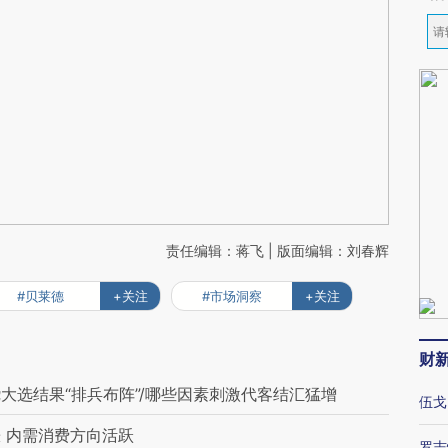
责任编辑：蒋飞 | 版面编辑：刘春辉
#贝莱德
+关注
#市场洞察
+关注
财
大选结果“排兵布阵”/哪些因素刺激代客结汇猛增
伍戈
 内需消费方向活跃
罗志