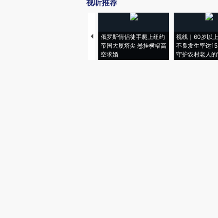
视听推荐
俄罗斯情侣徒手爬上纽约
视线｜60岁以
帝国大厦塔尖 悬挂横幅高
不良发生率达15.
空求婚
守护农村老人的“