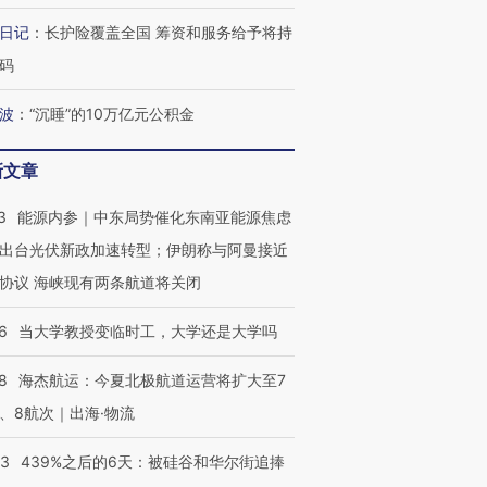
日记
：
长护险覆盖全国 筹资和服务给予将持
码
最热百城独占
视线｜不考竞赛的王虹、
何熬过48°C
38岁梅西上演帽子戏法
围棋失利的邓煜 两位菲尔
习近平抵
波
：
“沉睡”的10万亿元公积金
阿根廷3-0阿尔及利亚
兹奖得主的“非天才”拼图
再访朝鲜
新文章
3
能源内参｜中东局势催化东南亚能源焦虑
出台光伏新政加速转型；伊朗称与阿曼接近
协议 海峡现有两条航道将关闭
6
当大学教授变临时工，大学还是大学吗
8
海杰航运：今夏北极航道运营将扩大至7
、8航次｜出海·物流
53
439%之后的6天：被硅谷和华尔街追捧