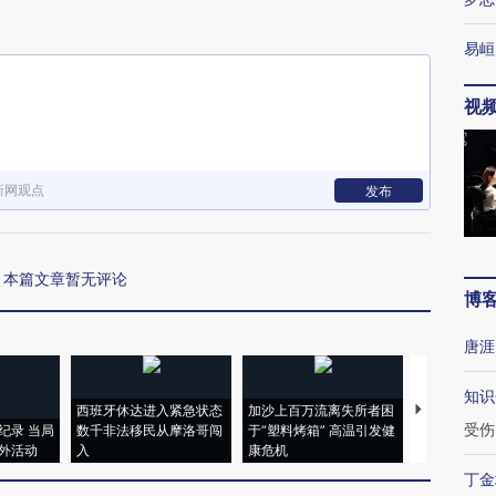
易峘
视
新网观点
发布
本篇文章暂无评论
博
唐涯
知识
西班牙休达进入紧急状态
加沙上百万流离失所者困
视线｜HYR
受伤
纪录 当局
数千非法移民从摩洛哥闯
于“塑料烤箱” 高温引发健
术：是什么
外活动
入
康危机
心“花钱找虐
丁金