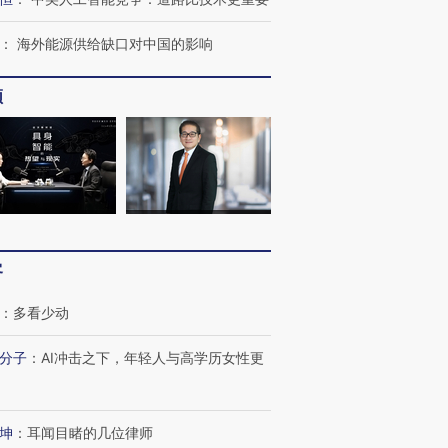
：
海外能源供给缺口对中国的影响
频
客
：
多看少动
分子
：
AI冲击之下，年轻人与高学历女性更
OX的吸金
马航飞行员跨国走私7万
视线｜被称为“蟑螂”的印
让中产们甘
粒摇头丸 尿检体内含3种
度Z世代 用街头抗争将教
秘鲁纳斯
”？
毒品
育部长拱下台
13人遇难
坤
：
耳闻目睹的几位律师