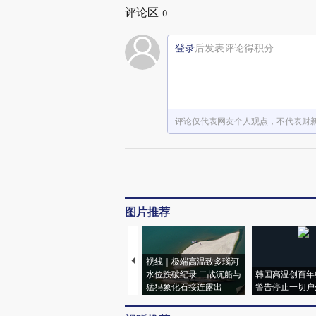
评论区
0
登录
后发表评论得积分
评论仅代表网友个人观点，不代表财
图片推荐
视线｜极端高温致多瑙河
水位跌破纪录 二战沉船与
韩国高温创百年
猛犸象化石接连露出
警告停止一切户