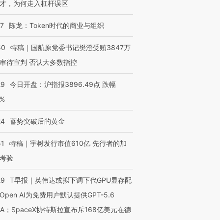
才，为何走入杠杆误区
07
陈龙：Token时代的商业与组织
50
特稿｜国航原党委书记樊澄受贿3847万
审待宣判 否认大多数指控
29
今日开盘：沪指报3896.49点 跌幅
0%
24
蓄势突破后的黄金
51
特稿｜宇树发行市值610亿 先行者的加
考验
29
T早报｜英伟达或拟下调下代GPU显存配
Open AI为免费用户默认提供GPT-5.6
NA；SpaceX协特斯拉宣布斥168亿美元在德