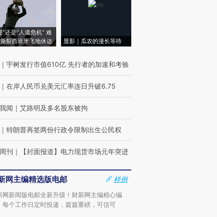
侵”还是“人道危机” 难
撕裂西班牙飞地休达
显影｜瓜农的漫长等待
｜
宇树发行市值610亿 先行者的加速和考验
｜
在岸人民币兑美元汇率连日升破6.75
我闻
｜
艾路明及多名股东被拘
｜
特朗普再签两份行政令限制出生公民权
周刊
｜
【封面报道】电力现货市场元年突进
新网主编精选版电邮
样例
新网新闻版电邮全新升级！财新网主编精心编
，每个工作日定时投递，篇篇重磅，可信可
。