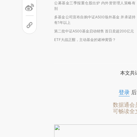
公募基金三季报重仓股出炉 内外资管理人策略有
别
多基金公司宣布自购中证A500场外基金 并承诺持
有1年以上
第二批中证A500基金启动销售 首日卖超200亿元
ETF大战正酣，主动基金的诸神黄昏？
本文共计
登录
后
数据通会
可畅读全