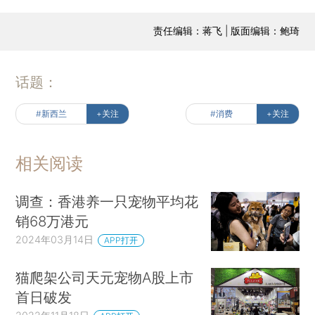
责任编辑：蒋飞 | 版面编辑：鲍琦
话题：
#新西兰
+关注
#消费
+关注
相关阅读
调查：香港养一只宠物平均花
销68万港元
2024年03月14日
APP打开
猫爬架公司天元宠物A股上市
首日破发