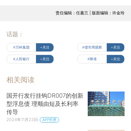
责任编辑：任蕙兰 | 版面编辑：许金玲
话题：
#万科集团
+关注
#债市周观察
+关注
#人民银行
+关注
#降准
+关注
相关阅读
国开行发行挂钩DR007的创新
型浮息债 理顺由短及长利率
传导
2024年11月23日
APP打开