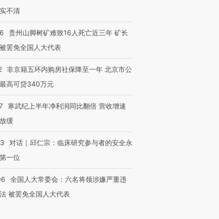
实不清
36
贵州山脚树矿难致16人死亡近三年 矿长
被罢免全国人大代表
2
非京籍五环内购房社保降至一年 北京市公
最高可贷340万元
7
寒武纪上半年净利润同比翻倍 营收增速
放缓
53
对话｜邱仁宗：临床研究参与者的安全永
第一位
06
全国人大常委会：六名将领涉嫌严重违
法 被罢免全国人大代表