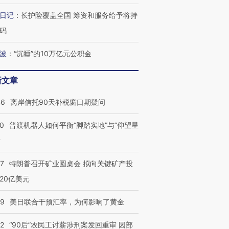
日记
：
长护险覆盖全国 筹资和服务给予将持
”还是“人道危
湖北宜昌局部短时降雨
哈尔滨遭遇短时极端强降
码
撕裂西班牙
128毫米 紧急转移近
雨 3小时累计雨量超80毫
秘鲁纳斯
4000人
米
13人遇难
波
：
“沉睡”的10万亿元公积金
新文章
46
离岸信托90天补税窗口期疑问
葬礼疑似打瞌
视线｜极端高温致多瑙河
视线｜不
宫怒斥批评
38岁梅西上演帽子戏法
水位跌破纪录 二战沉船与
围棋失利
痴”
阿根廷3-0阿尔及利亚
猛犸象化石接连露出
兹奖得主
00
普渡机器人如何平衡“脚踏实地”与“仰望星
？
57
特朗普召开矿业圆桌会 拟向关键矿产投
20亿美元
09
美日联合干预汇率，为何影响了黄金
32
“90后”农民工讨薪涉刑案发回重审 因部