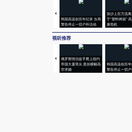
加沙上百万流离
韩国高温创百年纪录 当局
于“塑料烤箱” 
警告停止一切户外活动
康危机
视听推荐
俄罗斯情侣徒手爬上纽约
帝国大厦塔尖 悬挂横幅高
韩国高温创百年
空求婚
警告停止一切户