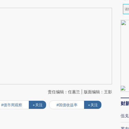
责任编辑：任蕙兰 | 版面编辑：王影
财
#债市周观察
+关注
#国债收益率
+关注
伍戈
罗志