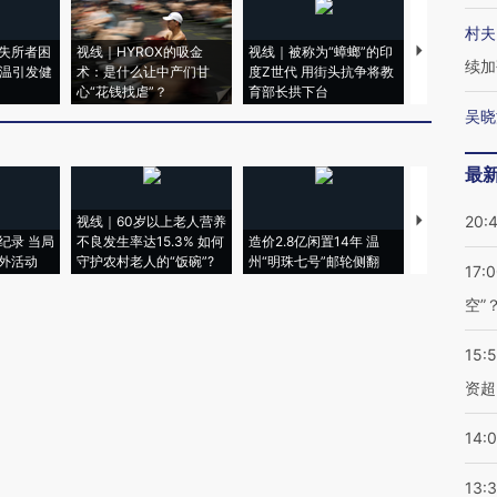
村夫
失所者困
视线｜HYROX的吸金
视线｜被称为“蟑螂”的印
视线｜“入侵
续加
高温引发健
术：是什么让中产们甘
度Z世代 用街头抗争将教
机”？难民潮
心“花钱找虐”？
育部长拱下台
飞地休达
吴晓
最
20:
视线｜60岁以上老人营养
特朗普出席
纪录 当局
不良发生率达15.3% 如何
造价2.8亿闲置14年 温
睡引争议 白
外活动
守护农村老人的“饭碗”?
州“明珠七号”邮轮侧翻
者“堕落的白
17:
空”
15:
资超
14:
13: