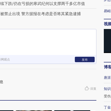
续下跌/仍在亏损的寒武纪何以支撑两千多亿市值
易峘
被禁止出境 警方据报在考虑是否将其紧急逮捕
视
新网观点
发布
博
唐涯
息
知识
·
回复
受伤
丁金