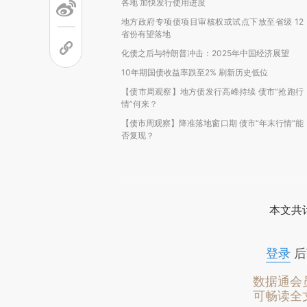
各地 加快发行使用进度
地方政府专项债项目审核权或试点下放至省级 12
省份有望落地
化债之后与特朗普冲击：2025年中国经济展望
10年期国债收益率跌至2% 刷新历史低位
【债市周观察】地方债发行高峰持续 债市“抢跑行
情”何来？
【债市周观察】降准落地窗口期 债市“年末行情”能
否复现？
本文共计
登录
后
数据通会
可畅读全