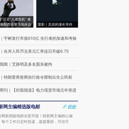
侵”还是“人道危机” 难
撕裂西班牙飞地休达
显影｜瓜农的漫长等待
｜
宇树发行市值610亿 先行者的加速和考验
｜
在岸人民币兑美元汇率连日升破6.75
我闻
｜
艾路明及多名股东被拘
｜
特朗普再签两份行政令限制出生公民权
周刊
｜
【封面报道】电力现货市场元年突进
新网主编精选版电邮
样例
新网新闻版电邮全新升级！财新网主编精心编
，每个工作日定时投递，篇篇重磅，可信可
。