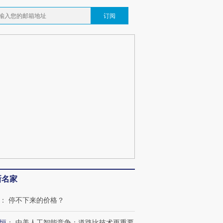
订阅
新名家
：
停不下来的价格？
恒
：
中美人工智能竞争：道路比技术更重要