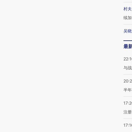
村夫
续加
吴晓
最
22:1
与战
20:
半年
17:2
注册
17:1