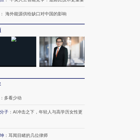
：
海外能源供给缺口对中国的影响
频
OX的吸金
马航飞行员跨国走私7万
视线｜被称为“蟑螂”的印
让中产们甘
粒摇头丸 尿检体内含3种
度Z世代 用街头抗争将教
秘鲁纳斯
”？
毒品
育部长拱下台
13人遇难
最热百城独占
客
视线｜不考竞赛的王虹、
何熬过48°C
38岁梅西上演帽子戏法
围棋失利的邓煜 两位菲尔
习近平抵
阿根廷3-0阿尔及利亚
兹奖得主的“非天才”拼图
再访朝鲜
：
多看少动
分子
：
AI冲击之下，年轻人与高学历女性更
坤
：
耳闻目睹的几位律师