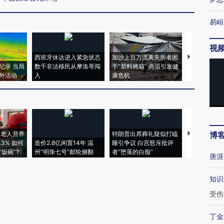
易峘
视
西班牙休达进入紧急状态
加沙上百万流离失所者困
视线｜HYR
纪录 当局
数千非法移民从摩洛哥闯
于“塑料烤箱” 高温引发健
术：是什么
外活动
入
康危机
心“花钱找虐
上老人营养
特朗普出席葬礼疑似打瞌
视线｜全球
博
3% 如何
造价2.8亿闲置14年 温
睡引争议 白宫怒斥批评
97个 印度如
饭碗”?
州“明珠七号”邮轮侧翻
者“堕落的白痴”
的夏天
唐涯
知识
受伤
丁金