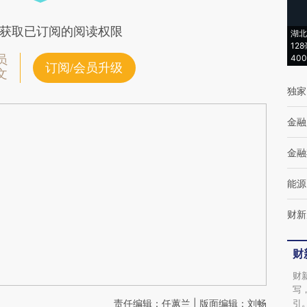
获取已订阅的阅读权限
湖北
12
员
40
订阅/会员升级
文
独家
金融
金融
能源
财新
财
财
写
责任编辑：任蕙兰 | 版面编辑：刘畅
引