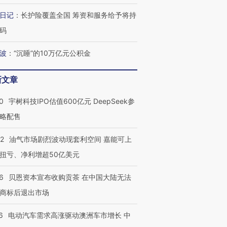
日记
：
长护险覆盖全国 筹资和服务给予将持
码
波
：
“沉睡”的10万亿元公积金
新文章
0
宇树科技IPO估值600亿元 DeepSeek参
略配售
22
油气市场剧烈波动现套利空间 嘉能可上
扭亏、净利增超50亿美元
6
贝恩资本宣布收购贡茶 在中国大陆无法
商标后退出市场
6
电动汽车需求高涨驱动澳洲车市增长 中