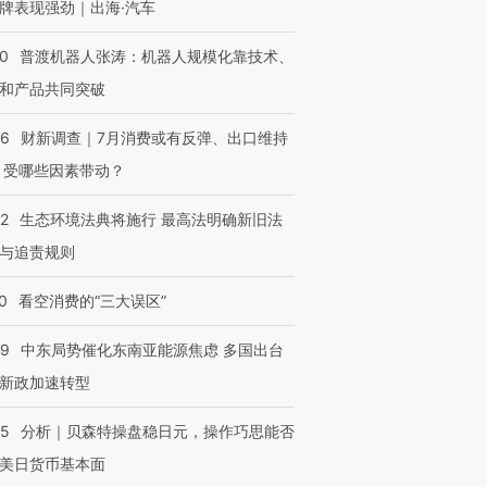
牌表现强劲｜出海·汽车
00
普渡机器人张涛：机器人规模化靠技术、
和产品共同突破
56
财新调查｜7月消费或有反弹、出口维持
 受哪些因素带动？
42
生态环境法典将施行 最高法明确新旧法
与追责规则
0
看空消费的“三大误区”
59
中东局势催化东南亚能源焦虑 多国出台
新政加速转型
05
分析｜贝森特操盘稳日元，操作巧思能否
美日货币基本面