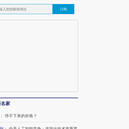
订阅
新名家
：
停不下来的价格？
恒
：
中美人工智能竞争：道路比技术更重要