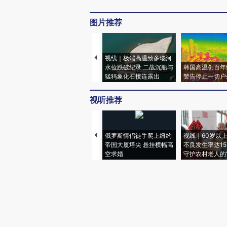
图片推荐
视线｜极端高温致多瑙河
水位跌破纪录 二战沉船与
韩国高温创百年
猛犸象化石接连露出
警告停止一切户
视听推荐
俄罗斯情侣徒手爬上纽约
视线｜60岁以
帝国大厦塔尖 悬挂横幅高
不良发生率达15.
空求婚
守护农村老人的“