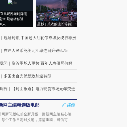
宜昌局部短时降雨
8毫米 紧急转移近
00人
显影｜瓜农的漫长等待
｜
规避封锁 中国超大油轮停靠埃及绕行非洲
｜
在岸人民币兑美元汇率连日升破6.75
我闻
｜
资管掌舵人更替 百年人寿僵局何解
｜
多国出台光伏新政加速转型
周刊
｜
【封面报道】电力现货市场元年突进
新网主编精选版电邮
样例
新网新闻版电邮全新升级！财新网主编精心编
，每个工作日定时投递，篇篇重磅，可信可
。