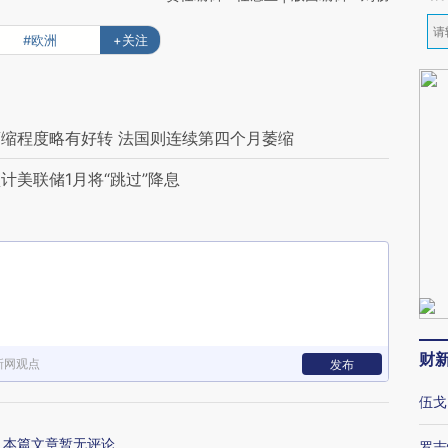
#欧洲
+关注
缩程度略有好转 法国则连续第四个月萎缩
美联储1月将“跳过”降息
财
新网观点
发布
伍戈
本篇文章暂无评论
罗志