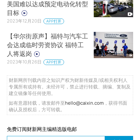
美国难以达成预定电动化转型
目标
2023年12月20日
APP打开
【华尔街原声】福特与汽车工
会达成临时劳资协议 福特工
人将返岗
2023年10月26日
APP打开
财新网所刊载内容之知识产权为财新传媒及/或相关权利人
专属所有或持有。未经许可，禁止进行转载、摘编、复制及
建立镜像等任何使用。
如有意愿转载，请发邮件至
hello@caixin.com
，获得书面
确认及授权后，方可转载。
免费订阅财新网主编精选版电邮