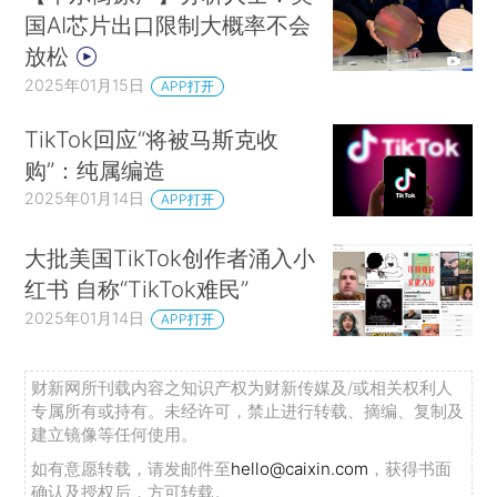
国AI芯片出口限制大概率不会
放松
2025年01月15日
APP打开
TikTok回应“将被马斯克收
购”：纯属编造
2025年01月14日
APP打开
大批美国TikTok创作者涌入小
红书 自称“TikTok难民”
2025年01月14日
APP打开
财新网所刊载内容之知识产权为财新传媒及/或相关权利人
专属所有或持有。未经许可，禁止进行转载、摘编、复制及
建立镜像等任何使用。
如有意愿转载，请发邮件至
hello@caixin.com
，获得书面
确认及授权后，方可转载。