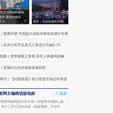
宜昌局部短时降雨
8毫米 紧急转移近
00人
显影｜瓜农的漫长等待
｜
规避封锁 中国超大油轮停靠埃及绕行非洲
｜
在岸人民币兑美元汇率连日升破6.75
我闻
｜
资管掌舵人更替 百年人寿僵局何解
｜
多国出台光伏新政加速转型
周刊
｜
【封面报道】电力现货市场元年突进
新网主编精选版电邮
样例
新网新闻版电邮全新升级！财新网主编精心编
，每个工作日定时投递，篇篇重磅，可信可
。