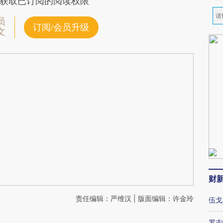
获取已订阅的阅读权限
员
订阅/会员升级
文
财
责任编辑：严维汉 | 版面编辑：许金玲
伍戈
罗志