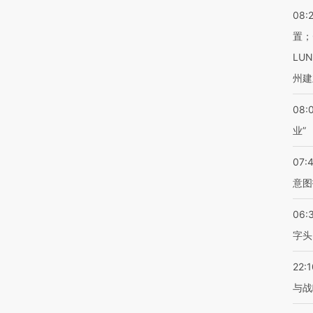
08:
置；
LU
州建
08:
业”
07:
意图
06:
字头
22:1
与战