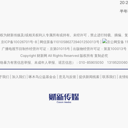
20:
半年
权为财新传媒及/或相关权利人专属所有或持有。未经许可，禁止进行转载、摘编、
京ICP备10026701号-8
|
网信算备110105862729401250013号
|
京公网安备 11
广播电视节目制作经营许可证：京第01015号
|
出版物经营许可证：第直100013号
Copyright 财新网 All Rights Reserved 版权所有 复制必究
害信息举报、未成年人举报、谣言信息）：010-85905050 13195200605 举报邮
于我们
|
加入我们
|
啄木鸟公益基金会
|
意见与反馈
|
提供新闻线索
|
联系我们
|
友情