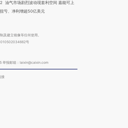
22
油气市场剧烈波动现套利空间 嘉能可上
扭亏、净利增超50亿美元
复制及建立镜像等任何使用。
010502034662号
箱：laixin@caixin.com
链接