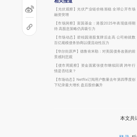
相关报道
【光伏观察】光伏产业链价格渐稳 全球公开市场
融资突增
【市场洞察】富国基金：港股2025年表现值得期
待 高股息策略仍具吸引力
【市场动态】碧桂园港股复牌后走高 公司称就数
百亿规模债务协商以缓流动性压力
【华尔街原声】德鲁肯米勒：对美国债务改善的前
景感到悲观
【债市周观察】资金面紧张债市继续回调 跨年行
情是否结束？
【市场动态】Netflix订阅用户数量去年第四季度创
下纪录最大增长 盘后股价飙升
本文共计