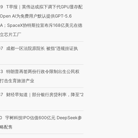
29
T早报｜英伟达或拟下调下代GPU显存配
Open AI为免费用户默认提供GPT-5.6
NA；SpaceX协特斯拉宣布斥168亿美元在德
立芯片工厂
07
成都一区法院原院长 被指“违规挂证执
43
特朗普再签两份行政令限制出生公民权
打击生育旅游产业
37
财经早知道｜部分银行房贷利率，降至“2
0
宇树科技IPO估值600亿元 DeepSeek参
略配售