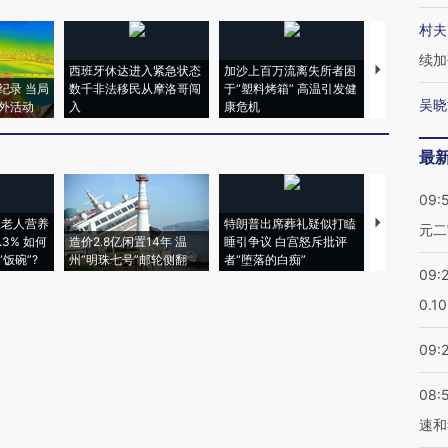
村夫
续加
西班牙休达进入紧急状态
加沙上百万流离失所者困
视线｜HYR
纪录 当局
数千非法移民从摩洛哥闯
于“塑料烤箱” 高温引发健
术：是什么
吴晓
外活动
入
康危机
心“花钱找虐
最
09:
上老人营养
特朗普出席葬礼疑似打瞌
视线｜全球
元二
3% 如何
造价2.8亿闲置14年 温
睡引争议 白宫怒斥批评
97个 印度如
饭碗”?
州“明珠七号”邮轮侧翻
者“堕落的白痴”
的夏天
09:
0.1
09:
08:
速和