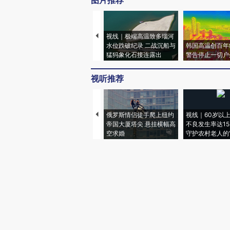
图片推荐
视线｜极端高温致多瑙河
水位跌破纪录 二战沉船与
韩国高温创百年
猛犸象化石接连露出
警告停止一切户
视听推荐
俄罗斯情侣徒手爬上纽约
视线｜60岁以
帝国大厦塔尖 悬挂横幅高
不良发生率达15.
空求婚
守护农村老人的“