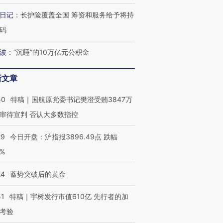
日记
：
长护险覆盖全国 筹资和服务给予将持
码
OX的吸金
马航飞行员跨国走私7万
视线｜被称为“蟑螂”的印
让中产们甘
粒摇头丸 尿检体内含3种
度Z世代 用街头抗争将教
秘鲁纳斯
波
：
“沉睡”的10万亿元公积金
”？
毒品
育部长拱下台
13人遇难
新文章
50
特稿｜国航原党委书记樊澄受贿3847万
最热百城独占
视线｜不考竞赛的王虹、
审待宣判 否认大多数指控
何熬过48°C
38岁梅西上演帽子戏法
围棋失利的邓煜 两位菲尔
习近平抵
阿根廷3-0阿尔及利亚
兹奖得主的“非天才”拼图
再访朝鲜
29
今日开盘：沪指报3896.49点 跌幅
0%
24
蓄势突破后的黄金
51
特稿｜宇树发行市值610亿 先行者的加
考验