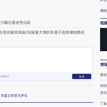
易峘
算力概念股逆势活跃
视
告里的爆雷风险/到港量大增的车厘子或将继续降价
博
唐涯
新网观点
发布
知识
受伤
本篇文章暂无评论
丁金