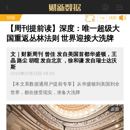
特报
试听
T中
【周刊提前读】深度：唯一超级大
国重返丛林法则 世界迎接大洗牌
文｜财新周刊 曾佳 发自美国首都华盛顿，王
晶 路尘 胡暄 发自北京 ，徐和谦 发自瑞士达沃
斯
2025年01月25日 08:00
【本文系数据通用户提前专享】从华盛顿到美国到全
世界，都在接受现实，准备大洗牌
原图