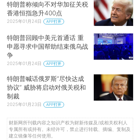
特朗普称倾向不对华加征关税
香港恒指急升400点
2025年01月24日
APP打开
特朗普回顾中美元首通话 重
申愿寻求中国帮助结束俄乌战
争
2025年01月24日
APP打开
特朗普喊话俄罗斯“尽快达成
协议” 威胁将启动对俄关税和
制裁
2025年01月23日
APP打开
财新网所刊载内容之知识产权为财新传媒及/或相关权利人
专属所有或持有。未经许可，禁止进行转载、摘编、复制及
建立镜像等任何使用。