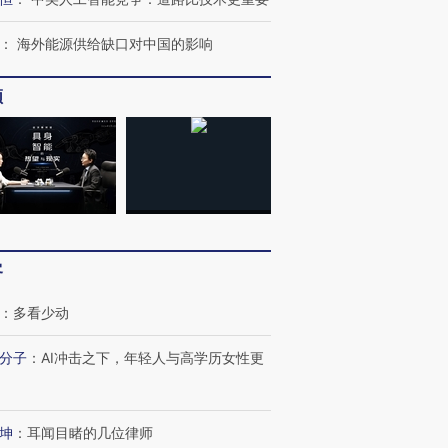
：
海外能源供给缺口对中国的影响
频
客
：
多看少动
分子
：
AI冲击之下，年轻人与高学历女性更
跨国走私7万
视线｜HY
检体内含3种
泽连斯基密集出访美英 索
秘鲁纳斯卡观光飞机坠毁
术：是什
坤
：
耳闻目睹的几位律师
要防空导弹“救急”
13人遇难
心“花钱找