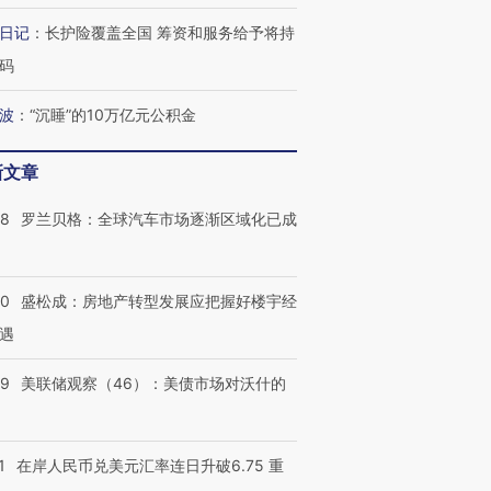
日记
：
长护险覆盖全国 筹资和服务给予将持
码
波
：
“沉睡”的10万亿元公积金
最热百城独占
视线｜不考竞赛的王虹、
何熬过48°C
38岁梅西上演帽子戏法
围棋失利的邓煜 两位菲尔
习近平抵
阿根廷3-0阿尔及利亚
兹奖得主的“非天才”拼图
再访朝鲜
新文章
58
罗兰贝格：全球汽车市场逐渐区域化已成
50
盛松成：房地产转型发展应把握好楼宇经
遇
39
美联储观察（46）：美债市场对沃什的
1
在岸人民币兑美元汇率连日升破6.75 重