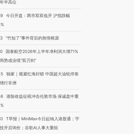
年半高位
29
今日开盘：两市双双低开 沪指跌幅
6%
13
“竹知了”事件背后的舆情根源
10
国泰航空2026年上半年净利润大增71%
局势成业绩“双刃剑”
45
独家｜规避红海封锁 中国超大油轮停靠
绕行非洲
36
港险收益征税冲击伦敦市场 保诚盘中重
3%
20
T早报｜MiniMax今日起纳入港股通；宇
技开启询价；谷歌AI人事大重组