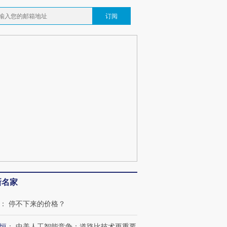
订阅
新名家
：
停不下来的价格？
恒
：
中美人工智能竞争：道路比技术更重要