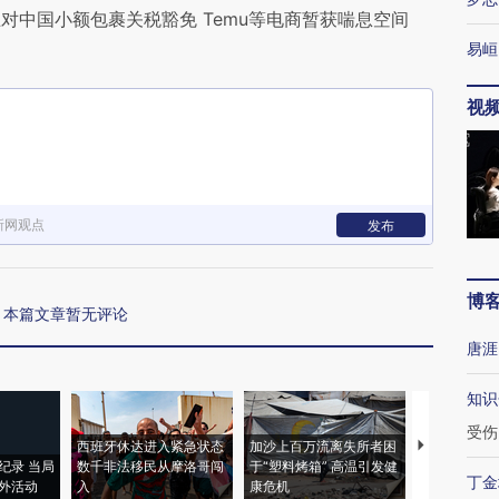
对中国小额包裹关税豁免 Temu等电商暂获喘息空间
易峘
视
新网观点
发布
博
本篇文章暂无评论
唐涯
知识
受伤
西班牙休达进入紧急状态
加沙上百万流离失所者困
马航飞行员
纪录 当局
数千非法移民从摩洛哥闯
于“塑料烤箱” 高温引发健
粒摇头丸 尿
丁金
外活动
入
康危机
毒品