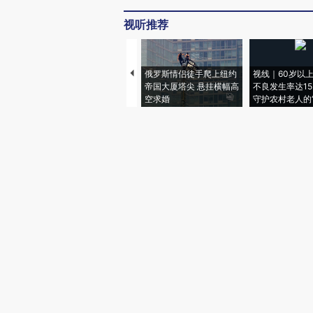
视听推荐
俄罗斯情侣徒手爬上纽约
视线｜60岁以
帝国大厦塔尖 悬挂横幅高
不良发生率达15.
空求婚
守护农村老人的“