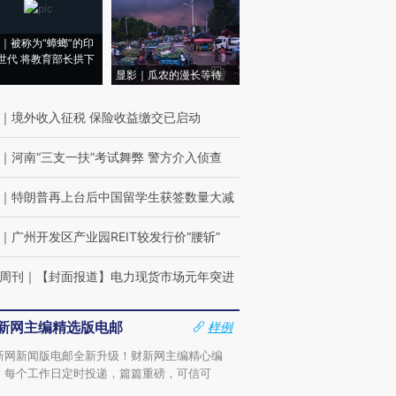
｜被称为“蟑螂”的印
世代 将教育部长拱下
显影｜瓜农的漫长等待
｜
境外收入征税 保险收益缴交已启动
｜
河南“三支一扶”考试舞弊 警方介入侦查
｜
特朗普再上台后中国留学生获签数量大减
｜
广州开发区产业园REIT较发行价“腰斩”
周刊
｜
【封面报道】电力现货市场元年突进
新网主编精选版电邮
样例
新网新闻版电邮全新升级！财新网主编精心编
，每个工作日定时投递，篇篇重磅，可信可
。