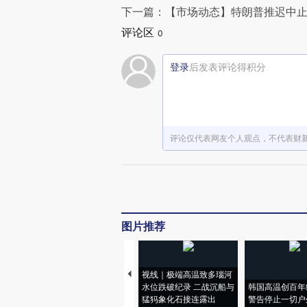
下一篇：【市场动态】特朗普推迟中止
评论区
0
登录
后发表评论得积分
评论仅代表网友个人观点，不代表财
图片推荐
视线｜极端高温致多瑙河
水位跌破纪录 二战沉船与
韩国高温创百年
猛犸象化石接连露出
警告停止一切户