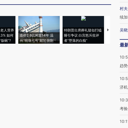
村夫
续加
吴晓
上老人营养
特朗普出席葬礼疑似打瞌
视线｜全球
3% 如何
造价2.8亿闲置14年 温
睡引争议 白宫怒斥批评
97个 印度如
饭碗”?
州“明珠七号”邮轮侧翻
者“堕落的白痴”
的夏天
最
10:
趋势
10:
济机
10:
考验
10:1