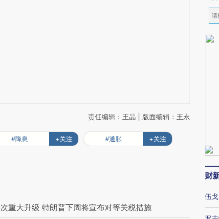
责任编辑：王晶 | 版面编辑：王永
#降息
+关注
#通胀
+关注
财
伍戈
次重大升级 特朗普下周将宣布对等关税措施
罗志