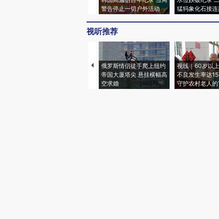
警告停止一切户外活动
猛犸象化石接连
视听推荐
俄罗斯情侣徒手爬上纽约
视线｜60岁以
帝国大厦塔尖 悬挂横幅高
不良发生率达15.
空求婚
守护农村老人的“