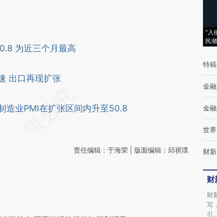
“入
民潮
0.8 为近三个月最高
特稿
速 出口再现扩张
金融
造业PMI在扩张区间内升至50.8
金融
世界
责任编辑：于海荣 | 版面编辑：邱祺璞
财新
财
财
写
引