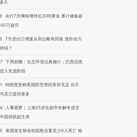
多久
8
央行7月继续增持近20吨黄金 累计储备超
600万盎司
5
7月进出口增速从高位略有回落 涨价动力
持续？
07
下周前瞻：生态环境法典施行；巴西总统
进入竞选阶段
1
特朗普坚称美国防空弹药库存充足 但不
乌克兰提供更多
24
人事观察｜上海55岁女副市长解冬进京
中国侨联副主席
45
泰国发生致命校园枪击案至少6人死亡 枪