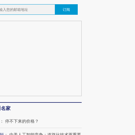
订阅
新名家
：
停不下来的价格？
跨国走私7万
视线｜被称为“蟑螂”的印
视线｜“入侵”还是“人道危
恒
：
中美人工智能竞争：道路比技术更重要
检体内含3种
度Z世代 用街头抗争将教
机”？难民潮撕裂西班牙
秘鲁纳斯