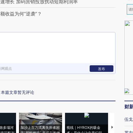
速增长 加码营销投放扰动短期利润率
额收益为何“逆袭”？
新网观点
发布
本篇文章暂无评论
财
伍戈
致多瑙河
加沙上百万流离失所者困
视线｜HYROX的吸金
马航飞行员
罗志
二战沉船与
于“塑料烤箱” 高温引发健
术：是什么让中产们甘
粒摇头丸 尿