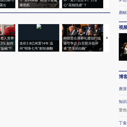
露出
康危机
心“花钱找虐”？
毒品
易峘
视
上老人营养
特朗普出席葬礼疑似打瞌
视线｜全球
3% 如何
造价2.8亿闲置14年 温
睡引争议 白宫怒斥批评
97个 印度如
饭碗”?
州“明珠七号”邮轮侧翻
者“堕落的白痴”
的夏天
博
唐涯
知识
受伤
丁金