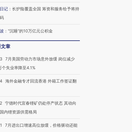
日记
：
长护险覆盖全国 筹资和服务给予将持
码
波
：
“沉睡”的10万亿元公积金
新文章
43
7月美国劳动力市场意外放缓 岗位减少
3万个失业率降至4.1%
14
海外金融专才回流香港 外籍工作签证翻
2
宁德时代宜春锂矿仍处停产状态 其动向
国内锂资源供需格局
1
7月进出口增速高位放缓，价格驱动还能