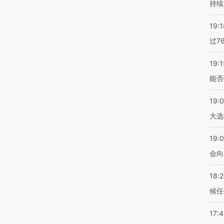
持续
19:1
过7
19:1
能否
19:
大选
19:0
会向
18:
候任
17: