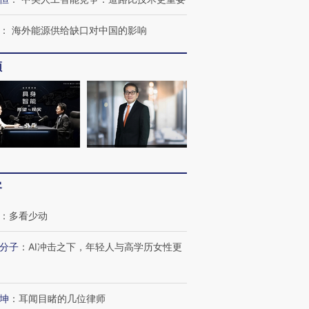
育部长拱下台
飞地休达
13人遇难
：
海外能源供给缺口对中国的影响
频
最热百城独占
视线｜不
何熬过48°C
38岁梅西上演帽子戏法
韩国高温创百年纪录 当局
围棋失利
阿根廷3-0阿尔及利亚
警告停止一切户外活动
兹奖得主
客
：
多看少动
分子
：
AI冲击之下，年轻人与高学历女性更
坤
：
耳闻目睹的几位律师