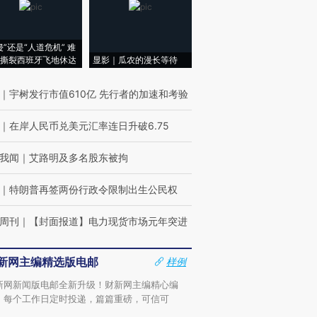
侵”还是“人道危机” 难
撕裂西班牙飞地休达
显影｜瓜农的漫长等待
｜
宇树发行市值610亿 先行者的加速和考验
｜
在岸人民币兑美元汇率连日升破6.75
我闻
｜
艾路明及多名股东被拘
｜
特朗普再签两份行政令限制出生公民权
周刊
｜
【封面报道】电力现货市场元年突进
新网主编精选版电邮
样例
新网新闻版电邮全新升级！财新网主编精心编
，每个工作日定时投递，篇篇重磅，可信可
。