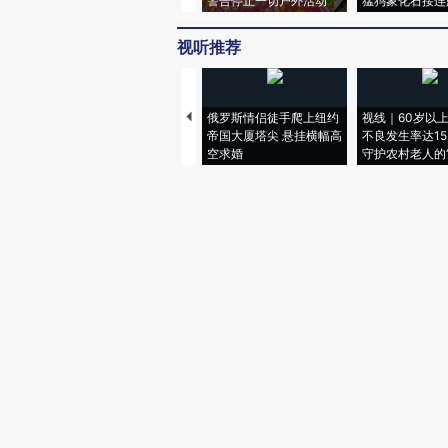
警告停止一切户外活动
猛犸象化石接连
视听推荐
俄罗斯情侣徒手爬上纽约
视线｜60岁以
帝国大厦塔尖 悬挂横幅高
不良发生率达15.
空求婚
守护农村老人的“