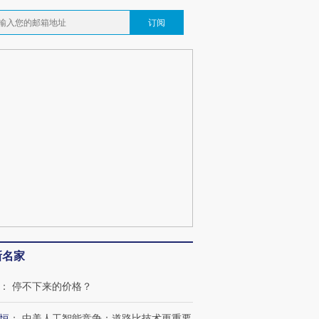
订阅
新名家
：
停不下来的价格？
恒
：
中美人工智能竞争：道路比技术更重要