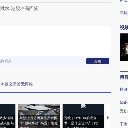
跳水 港股冲高回落
易峘
视
新网观点
发布
博
本篇文章暂无评论
唐涯
知识
受伤
致多瑙河
加沙上百万流离失所者困
视线｜HYROX的吸金
马航飞行员
二战沉船与
于“塑料烤箱” 高温引发健
术：是什么让中产们甘
粒摇头丸 尿
丁金