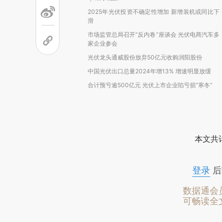
2025年光伏投资不确定性增加 新增装机或同比下
滑
市场监管总局召开“反内卷”座谈会 光伏电商汽车多
家企业参会
光伏龙头通威股份放弃50亿元收购润阳股份
中国光伏出口总量2024年增13% 增速明显放缓
合计预亏逾500亿元 光伏上市企业陷亏损“寒冬”
本文共计
登录
后
数据通会
可畅读全