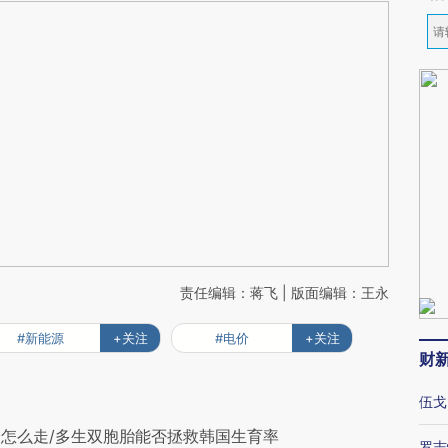
责任编辑：蒋飞 | 版面编辑：王永
#新能源
+关注
#电价
+关注
财
伍戈
怎么走/多生双胞胎能否拯救韩国生育率
罗志