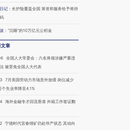
育部长拱下台
飞地休达
13人遇难
日记
：
长护险覆盖全国 筹资和服务给予将持
码
波
：
“沉睡”的10万亿元公积金
视线｜全球最热百城独占
视线｜不
年纪录 当局
97个 印度如何熬过48°C
38岁梅西上演帽子戏法
围棋失利
切户外活动
的夏天
阿根廷3-0阿尔及利亚
兹奖得主
新文章
06
全国人大常委会：六名将领涉嫌严重违
法 被罢免全国人大代表
43
7月美国劳动力市场意外放缓 岗位减少
3万个失业率降至4.1%
14
海外金融专才回流香港 外籍工作签证翻
2
宁德时代宜春锂矿仍处停产状态 其动向