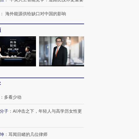
：
海外能源供给缺口对中国的影响
频
客
：
多看少动
分子
：
AI冲击之下，年轻人与高学历女性更
跨国走私7万
视线｜被称为“蟑螂”的印
视线｜“入侵”还是“人道危
检体内含3种
度Z世代 用街头抗争将教
机”？难民潮撕裂西班牙
秘鲁纳斯
坤
：
耳闻目睹的几位律师