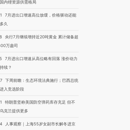
国内锂资源供需格局
1
7月进出口增速高位放缓，价格驱动还能
多久
8
央行7月继续增持近20吨黄金 累计储备超
600万盎司
5
7月进出口增速从高位略有回落 涨价动力
持续？
07
下周前瞻：生态环境法典施行；巴西总统
进入竞选阶段
1
特朗普坚称美国防空弹药库存充足 但不
乌克兰提供更多
24
人事观察｜上海55岁女副市长解冬进京