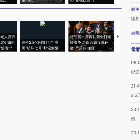
露出
康危机
心“花钱找虐”？
毒品
村夫
续加
吴晓
上老人营养
特朗普出席葬礼疑似打瞌
3% 如何
造价2.8亿闲置14年 温
睡引争议 白宫怒斥批评
韩国高温创百
饭碗”?
州“明珠七号”邮轮侧翻
者“堕落的白痴”
警告停止一
最
08:
纪违
21:
2.
20:
倍
20:1