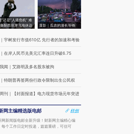
侵”还是“人道危机” 难
撕裂西班牙飞地休达
显影｜瓜农的漫长等待
｜
宇树发行市值610亿 先行者的加速和考验
｜
在岸人民币兑美元汇率连日升破6.75
我闻
｜
艾路明及多名股东被拘
｜
特朗普再签两份行政令限制出生公民权
周刊
｜
【封面报道】电力现货市场元年突进
新网主编精选版电邮
样例
新网新闻版电邮全新升级！财新网主编精心编
，每个工作日定时投递，篇篇重磅，可信可
。