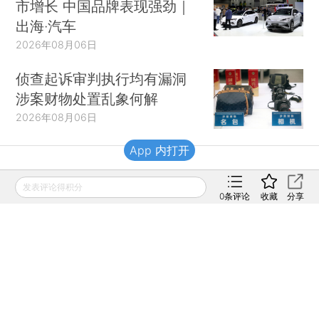
市增长 中国品牌表现强劲｜
出海·汽车
2026年08月06日
侦查起诉审判执行均有漏洞
涉案财物处置乱象何解
2026年08月06日
App 内打开
财新移动
发表评论得积分
0
条评论
收藏
分享
财新
财新周刊
Caixin
登录
网页版
订阅电邮
|
|
Copyright 财新网 All Rights Reserved