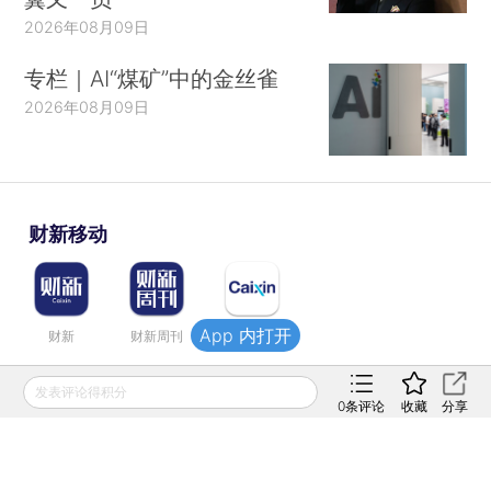
2026年08月09日
专栏｜AI“煤矿”中的金丝雀
2026年08月09日
财新移动
App 内打开
财新
财新周刊
Caixin
发表评论得积分
登录
网页版
订阅电邮
|
|
0
条评论
收藏
分享
Copyright 财新网 All Rights Reserved