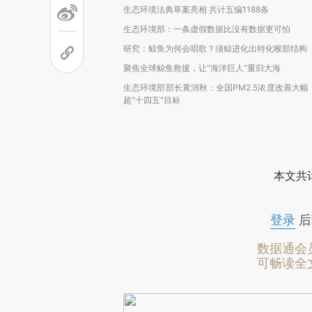
生态环境法典草案亮相 共计五编1188条
生态环境部：一条虚假数据比没有数据更可怕
研究：鲸鱼为何会唱歌？须鲸进化出特化喉部结构
聚焦全球鲸鱼救援，让“海洋巨人”重归大海
生态环境部部长黄润秋：全国PM2.5浓度改善大幅
超"十四五"目标
本文共计
登录
后
数据通会
可畅读全