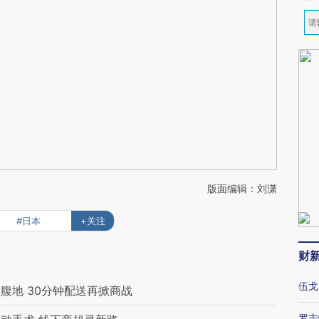
版面编辑：刘潇
#日本
+关注
财
伍戈
腹地 30分钟配送再掀商战
罗志