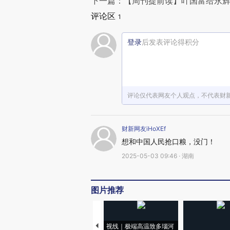
下一篇：【周刊提前读】叶国富给永辉
评论区
1
登录
后发表评论得积分
评论仅代表网友个人观点，不代表财
财新网友iHoXEf
想和中国人民抢口粮，没门！
2025-05-03 09:46 · 湖南
图片推荐
视线｜极端高温致多瑙河