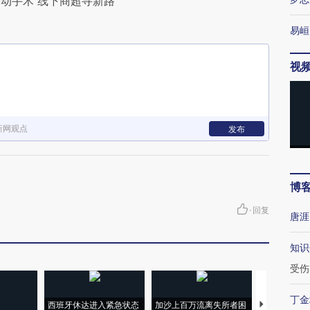
动手术 线下商超寻新路
易峘
视
新网观点
发布
博
·
回复
唐涯
知识
受伤
丁金
西班牙休达进入紧急状态
加沙上百万流离失所者困
马航飞行员