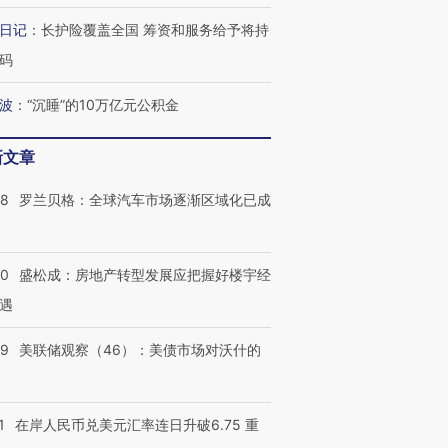
检体内含3种
泽连斯基密集出访美英 索
秘鲁纳斯卡观光飞机坠毁
术：是什
日记
：
长护险覆盖全国 筹资和服务给予将持
要防空导弹“救急”
13人遇难
心“花钱找
码
波
：
“沉睡”的10万亿元公积金
最热百城独占
视线｜不考竞赛的王虹、
新文章
何熬过48°C
38岁梅西上演帽子戏法
围棋失利的邓煜 两位菲尔
习近平抵
阿根廷3-0阿尔及利亚
兹奖得主的“非天才”拼图
再访朝鲜
58
罗兰贝格：全球汽车市场逐渐区域化已成
50
盛松成：房地产转型发展应把握好楼宇经
遇
39
美联储观察（46）：美债市场对沃什的
1
在岸人民币兑美元汇率连日升破6.75 重