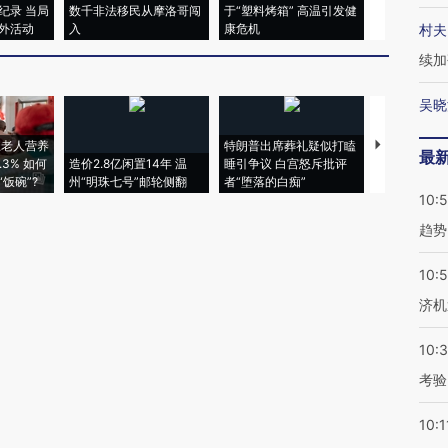
纪录 当局
数千非法移民从摩洛哥闯
于“塑料烤箱” 高温引发健
粒摇头丸 尿
外活动
入
康危机
毒品
村夫
续加
吴晓
上老人营养
特朗普出席葬礼疑似打瞌
视线｜全球
最
3% 如何
造价2.8亿闲置14年 温
睡引争议 白宫怒斥批评
97个 印度如
饭碗”?
州“明珠七号”邮轮侧翻
者“堕落的白痴”
的夏天
10:
趋势
10:
济机
10:
考验
10:1