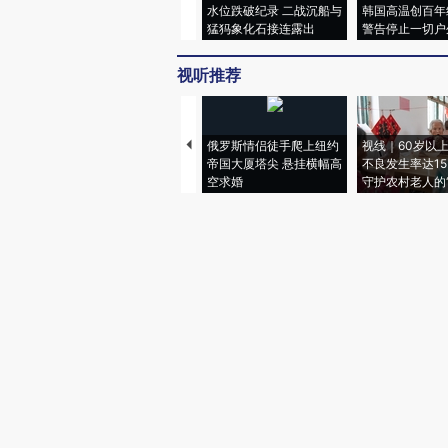
水位跌破纪录 二战沉船与
韩国高温创百年
猛犸象化石接连露出
警告停止一切户
视听推荐
俄罗斯情侣徒手爬上纽约
视线｜60岁以
帝国大厦塔尖 悬挂横幅高
不良发生率达15.
空求婚
守护农村老人的“