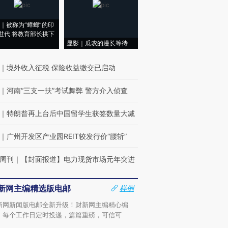
｜被称为“蟑螂”的印
世代 将教育部长拱下
显影｜瓜农的漫长等待
｜
境外收入征税 保险收益缴交已启动
｜
河南“三支一扶”考试舞弊 警方介入侦查
｜
特朗普再上台后中国留学生获签数量大减
｜
广州开发区产业园REIT较发行价“腰斩”
周刊
｜
【封面报道】电力现货市场元年突进
新网主编精选版电邮
样例
新网新闻版电邮全新升级！财新网主编精心编
，每个工作日定时投递，篇篇重磅，可信可
。