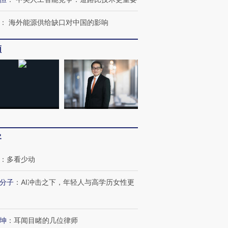
：
海外能源供给缺口对中国的影响
频
客
：
多看少动
分子
：
AI冲击之下，年轻人与高学历女性更
坤
：
耳闻目睹的几位律师
跨国走私7万
视线｜HY