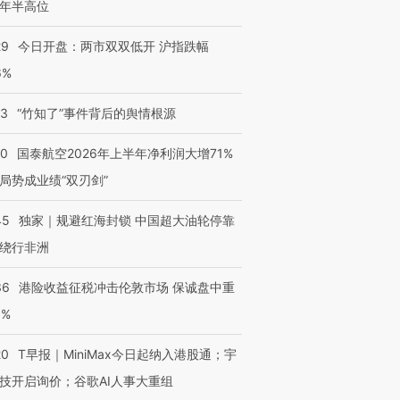
年半高位
29
今日开盘：两市双双低开 沪指跌幅
6%
13
“竹知了”事件背后的舆情根源
10
国泰航空2026年上半年净利润大增71%
局势成业绩“双刃剑”
45
独家｜规避红海封锁 中国超大油轮停靠
绕行非洲
36
港险收益征税冲击伦敦市场 保诚盘中重
3%
20
T早报｜MiniMax今日起纳入港股通；宇
技开启询价；谷歌AI人事大重组