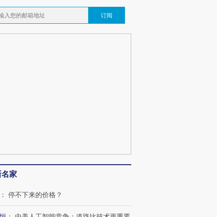
订阅
新名家
：
停不下来的价格？
恒
：
中美人工智能竞争：道路比技术更重要