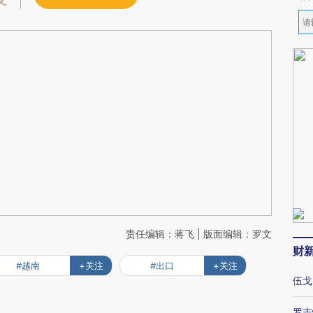
文
责任编辑：蒋飞 | 版面编辑：罗文
财
#越南
+关注
#出口
+关注
伍戈
罗志