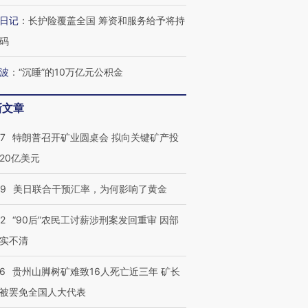
日记
：
长护险覆盖全国 筹资和服务给予将持
跨国走私7万
视线｜被称为“蟑螂”的印
视线｜“入侵”还是“人道危
码
检体内含3种
度Z世代 用街头抗争将教
机”？难民潮撕裂西班牙
秘鲁纳斯
育部长拱下台
飞地休达
13人遇难
波
：
“沉睡”的10万亿元公积金
新文章
57
特朗普召开矿业圆桌会 拟向关键矿产投
葬礼疑似打瞌
视线｜极端高温致多瑙河
视线｜不
宫怒斥批评
38岁梅西上演帽子戏法
水位跌破纪录 二战沉船与
围棋失利
20亿美元
痴”
阿根廷3-0阿尔及利亚
猛犸象化石接连露出
兹奖得主
09
美日联合干预汇率，为何影响了黄金
32
“90后”农民工讨薪涉刑案发回重审 因部
实不清
36
贵州山脚树矿难致16人死亡近三年 矿长
被罢免全国人大代表