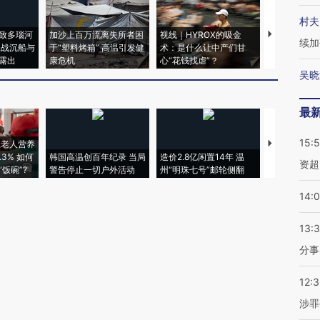
村夫
致多瑙河
加沙上百万流离失所者困
视线｜HYROX的吸金
马航飞行员
续加
二战沉船与
于“塑料烤箱” 高温引发健
术：是什么让中产们甘
粒摇头丸 尿
露出
康危机
心“花钱找虐”？
毒品
吴晓
最
15:
上老人营养
特朗普出席
3% 如何
韩国高温创百年纪录 当局
造价2.8亿闲置14年 温
睡引争议 白
资超
饭碗”?
警告停止一切户外活动
州“明珠七号”邮轮侧翻
者“堕落的白
14:
13:
分事
12:
涉罪