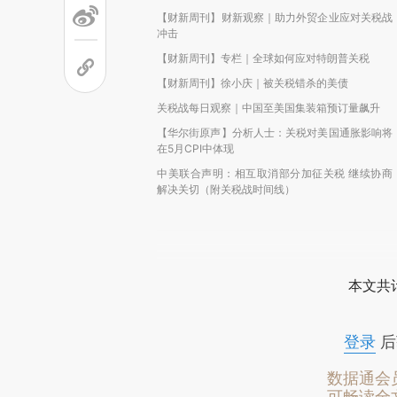
【财新周刊】财新观察｜助力外贸企业应对关税战
冲击
【财新周刊】专栏｜全球如何应对特朗普关税
【财新周刊】徐小庆｜被关税错杀的美债
关税战每日观察｜中国至美国集装箱预订量飙升
【华尔街原声】分析人士：关税对美国通胀影响将
在5月CPI中体现
中美联合声明：相互取消部分加征关税 继续协商
解决关切（附关税战时间线）
本文共计
登录
后
数据通会