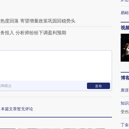
易峘
热度回落 寄望增量政策巩固回稳势头
视
务投入 分析师纷纷下调盈利预期
博
新网观点
发布
唐涯
知识
本篇文章暂无评论
受伤
丁金