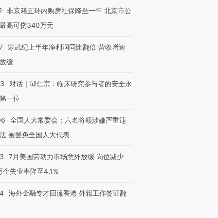
2
非京籍五环内购房社保降至一年 北京市公
最高可贷340万元
7
寒武纪上半年净利润同比翻倍 营收增速
放缓
53
对话｜邱仁宗：临床研究参与者的安全永
第一位
06
全国人大常委会：六名将领涉嫌严重违
法 被罢免全国人大代表
43
7月美国劳动力市场意外放缓 岗位减少
3万个失业率降至4.1%
14
海外金融专才回流香港 外籍工作签证翻