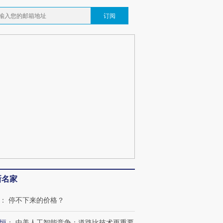
订阅
新名家
：
停不下来的价格？
恒
：
中美人工智能竞争：道路比技术更重要