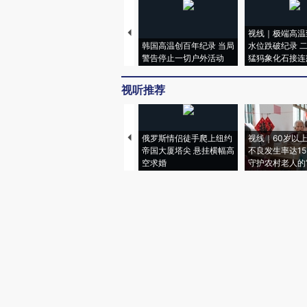
视线｜极端高温
韩国高温创百年纪录 当局
水位跌破纪录 
警告停止一切户外活动
猛犸象化石接连
视听推荐
俄罗斯情侣徒手爬上纽约
视线｜60岁以
帝国大厦塔尖 悬挂横幅高
不良发生率达15.
空求婚
守护农村老人的“