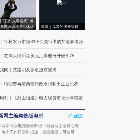
侵”还是“人道危机” 难
撕裂西班牙飞地休达
显影｜瓜农的漫长等待
｜
宇树发行市值610亿 先行者的加速和考验
｜
在岸人民币兑美元汇率连日升破6.75
我闻
｜
艾路明及多名股东被拘
｜
特朗普再签两份行政令限制出生公民权
周刊
｜
【封面报道】电力现货市场元年突进
新网主编精选版电邮
样例
新网新闻版电邮全新升级！财新网主编精心编
，每个工作日定时投递，篇篇重磅，可信可
。