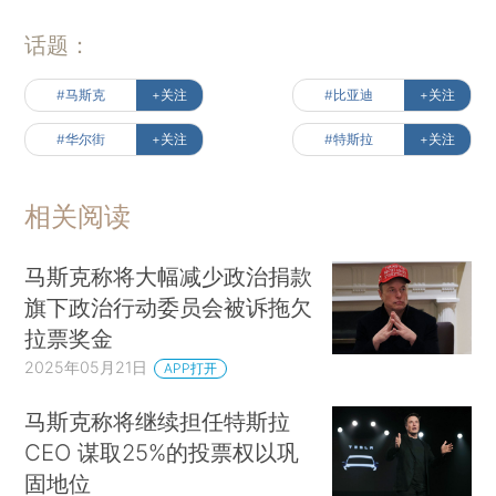
话题：
#马斯克
+关注
#比亚迪
+关注
#华尔街
+关注
#特斯拉
+关注
相关阅读
马斯克称将大幅减少政治捐款
旗下政治行动委员会被诉拖欠
拉票奖金
2025年05月21日
APP打开
马斯克称将继续担任特斯拉
CEO 谋取25%的投票权以巩
固地位