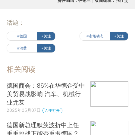
责任编辑：任蕙兰 | 版面编辑：张佳雯
话题：
#德国
+关注
#市场动态
+关注
#消费
+关注
相关阅读
德国商会：86%在华德企受中
美贸易战影响 汽车、机械行
业尤甚
2025年05月07日
APP打开
德国新总理默茨波折中上任
重重挑战下能否重振德国？