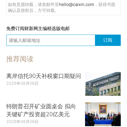
如有意愿转载，请发邮件至
hello@caixin.com
，获得书面
确认及授权后，方可转载。
免费订阅财新网主编精选版电邮
订阅
推荐阅读
离岸信托90天补税窗口期疑问
2026年08月08日
特朗普召开矿业圆桌会 拟向
关键矿产投资超20亿美元
2026年08月08日