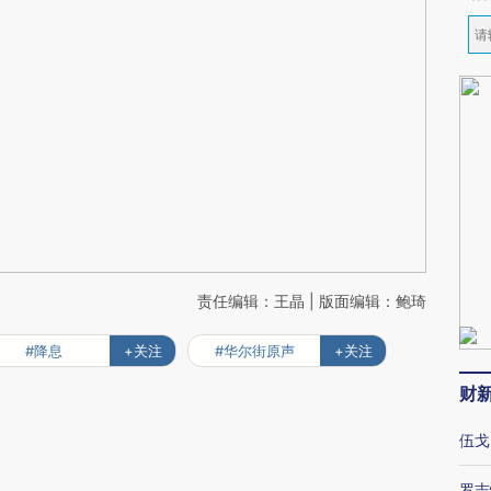
责任编辑：王晶 | 版面编辑：鲍琦
#降息
+关注
#华尔街原声
+关注
财
伍戈
罗志