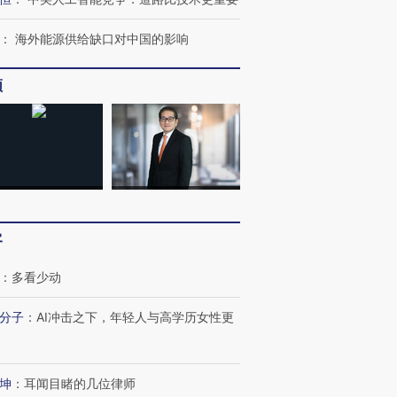
：
海外能源供给缺口对中国的影响
频
客
：
多看少动
分子
：
AI冲击之下，年轻人与高学历女性更
坤
：
耳闻目睹的几位律师
跨国走私7万
视线｜被称为“蟑螂”的印
视线｜“入侵”还是“人道危