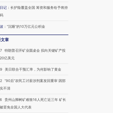
检体内含3种
度Z世代 用街头抗争将教
机”？难民潮撕裂西班牙
秘鲁纳斯
育部长拱下台
飞地休达
13人遇难
日记
：
长护险覆盖全国 筹资和服务给予将持
码
波
：
“沉睡”的10万亿元公积金
葬礼疑似打瞌
视线｜极端高温致多瑙河
视线｜不
新文章
宫怒斥批评
38岁梅西上演帽子戏法
水位跌破纪录 二战沉船与
围棋失利
痴”
阿根廷3-0阿尔及利亚
猛犸象化石接连露出
兹奖得主
57
特朗普召开矿业圆桌会 拟向关键矿产投
20亿美元
09
美日联合干预汇率，为何影响了黄金
32
“90后”农民工讨薪涉刑案发回重审 因部
实不清
36
贵州山脚树矿难致16人死亡近三年 矿长
被罢免全国人大代表