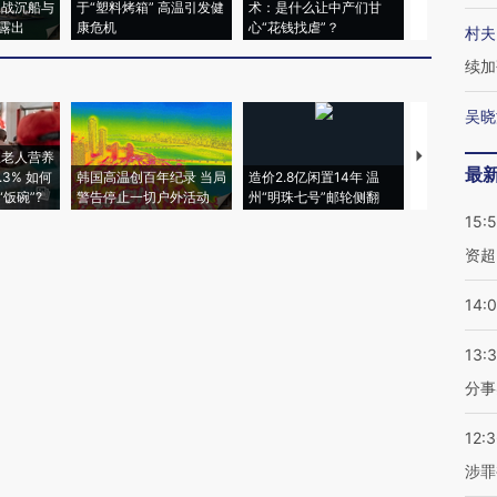
二战沉船与
于“塑料烤箱” 高温引发健
术：是什么让中产们甘
粒摇头丸 尿
露出
康危机
心“花钱找虐”？
毒品
村夫
续加
吴晓
上老人营养
特朗普出席
最
3% 如何
韩国高温创百年纪录 当局
造价2.8亿闲置14年 温
睡引争议 白
饭碗”?
警告停止一切户外活动
州“明珠七号”邮轮侧翻
者“堕落的白
15:
资超
14:
13:
分事
12:
涉罪