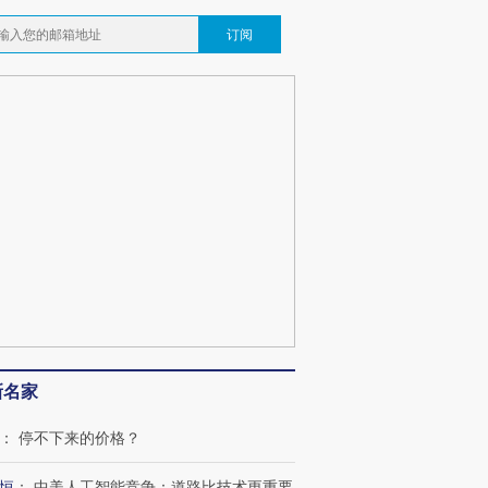
订阅
新名家
：
停不下来的价格？
恒
：
中美人工智能竞争：道路比技术更重要