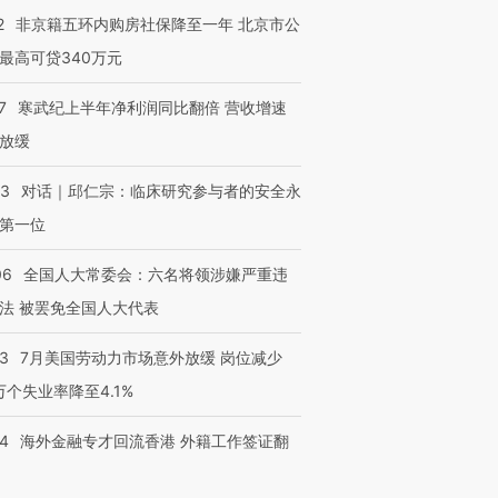
2
非京籍五环内购房社保降至一年 北京市公
最高可贷340万元
7
寒武纪上半年净利润同比翻倍 营收增速
放缓
53
对话｜邱仁宗：临床研究参与者的安全永
第一位
06
全国人大常委会：六名将领涉嫌严重违
法 被罢免全国人大代表
43
7月美国劳动力市场意外放缓 岗位减少
3万个失业率降至4.1%
14
海外金融专才回流香港 外籍工作签证翻