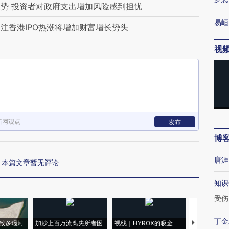
势 投资者对政府支出增加风险感到担忧
易峘
注香港IPO热潮将增加财富增长势头
视
新网观点
发布
博
唐涯
本篇文章暂无评论
知识
受伤
丁金
致多瑙河
加沙上百万流离失所者困
视线｜HYROX的吸金
马航飞行员