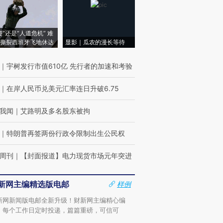
侵”还是“人道危机” 难
撕裂西班牙飞地休达
显影｜瓜农的漫长等待
｜
宇树发行市值610亿 先行者的加速和考验
｜
在岸人民币兑美元汇率连日升破6.75
我闻
｜
艾路明及多名股东被拘
｜
特朗普再签两份行政令限制出生公民权
周刊
｜
【封面报道】电力现货市场元年突进
新网主编精选版电邮
样例
新网新闻版电邮全新升级！财新网主编精心编
，每个工作日定时投递，篇篇重磅，可信可
。