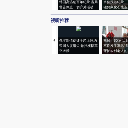
韩国高温创百年纪录 当局
水位跌破纪录 
警告停止一切户外活动
猛犸象化石接连
视听推荐
俄罗斯情侣徒手爬上纽约
视线｜60岁以
帝国大厦塔尖 悬挂横幅高
不良发生率达15.
空求婚
守护农村老人的“