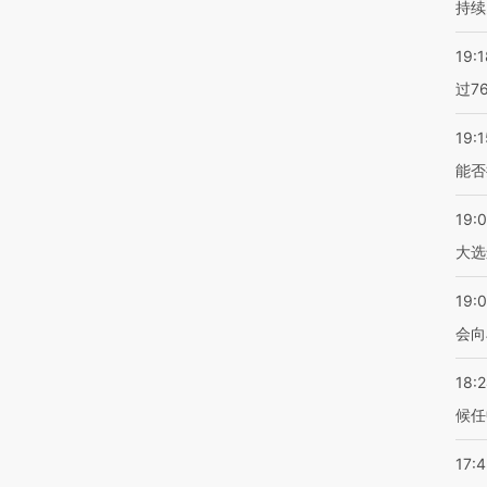
持续
19:1
过7
19:1
能否
19:
大选
19:0
会向
18:
候任
17: