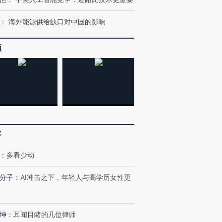
：
海外能源供给缺口对中国的影响
频
跨国走私7万
视线｜被称为“蟑螂”的印
视线｜“入侵”还是“人道危
检体内含3种
度Z世代 用街头抗争将教
机”？难民潮撕裂西班牙
秘鲁纳斯
育部长拱下台
飞地休达
13人遇难
客
最热百城独占
视线｜不
何熬过48°C
38岁梅西上演帽子戏法
韩国高温创百年纪录 当局
围棋失利
：
多看少动
阿根廷3-0阿尔及利亚
警告停止一切户外活动
兹奖得主
分子
：
AI冲击之下，年轻人与高学历女性更
坤
：
耳闻目睹的几位律师