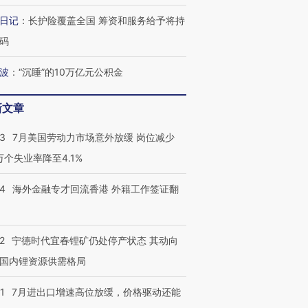
日记
：
长护险覆盖全国 筹资和服务给予将持
码
波
：
“沉睡”的10万亿元公积金
新文章
43
7月美国劳动力市场意外放缓 岗位减少
3万个失业率降至4.1%
14
海外金融专才回流香港 外籍工作签证翻
2
宁德时代宜春锂矿仍处停产状态 其动向
国内锂资源供需格局
1
7月进出口增速高位放缓，价格驱动还能