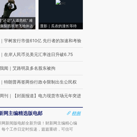
侵”还是“人道危机” 难
撕裂西班牙飞地休达
显影｜瓜农的漫长等待
｜
宇树发行市值610亿 先行者的加速和考验
｜
在岸人民币兑美元汇率连日升破6.75
我闻
｜
艾路明及多名股东被拘
｜
特朗普再签两份行政令限制出生公民权
周刊
｜
【封面报道】电力现货市场元年突进
新网主编精选版电邮
样例
新网新闻版电邮全新升级！财新网主编精心编
，每个工作日定时投递，篇篇重磅，可信可
。