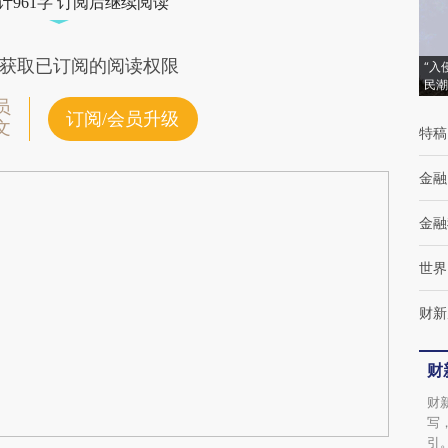
计961字 订阅后继续阅读
差。不代表财新观点和立场。推荐点击链接阅读原
获取已订阅的阅读权限
“入
民潮
员
订阅/会员升级
文
特稿
金融
金融
世界
财新
财
财
写
引