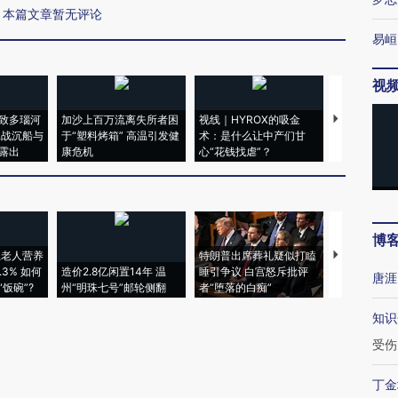
本篇文章暂无评论
易峘
视
致多瑙河
加沙上百万流离失所者困
视线｜HYROX的吸金
马航飞行员
二战沉船与
于“塑料烤箱” 高温引发健
术：是什么让中产们甘
粒摇头丸 尿
露出
康危机
心“花钱找虐”？
毒品
博
上老人营养
特朗普出席葬礼疑似打瞌
视线｜全球
3% 如何
造价2.8亿闲置14年 温
睡引争议 白宫怒斥批评
97个 印度如
唐涯
饭碗”?
州“明珠七号”邮轮侧翻
者“堕落的白痴”
的夏天
知识
受伤
丁金