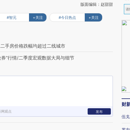
版面编辑：赵甜甜
#智元
+关注
#今日热点
+关注
、二手房价格跌幅均超过二线城市
抢券”行情/二季度宏观数据大局与细节
财
新网观点
发布
伍戈
罗志