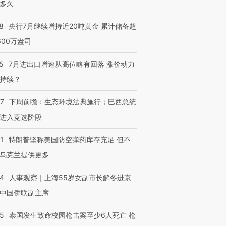
多久
8
央行7月继续增持近20吨黄金 累计储备超
600万盎司
5
7月进出口增速从高位略有回落 涨价动力
持续？
07
下周前瞻：生态环境法典施行；巴西总统
进入竞选阶段
1
特朗普坚称美国防空弹药库存充足 但不
乌克兰提供更多
24
人事观察｜上海55岁女副市长解冬进京
中国侨联副主席
45
泰国发生致命校园枪击案至少6人死亡 枪