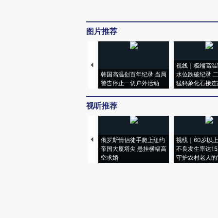
图片推荐
视线｜极端高温
韩国高温创百年纪录 当局
水位跌破纪录 
警告停止一切户外活动
猛犸象化石接连
视听推荐
俄罗斯情侣徒手爬上纽约
视线｜60岁以
帝国大厦塔尖 悬挂横幅高
不良发生率达15.
空求婚
守护农村老人的“