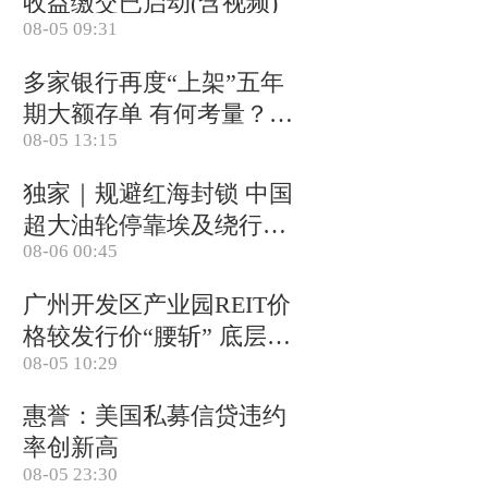
收益缴交已启动(含视频)
08-05 09:31
多家银行再度“上架”五年
期大额存单 有何考量？
08-05 13:15
(含视频)
独家｜规避红海封锁 中国
超大油轮停靠埃及绕行非
08-06 00:45
洲
广州开发区产业园REIT价
格较发行价“腰斩” 底层资
08-05 10:29
产出租率降至67%
惠誉：美国私募信贷违约
率创新高
08-05 23:30