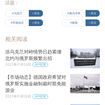
话题：
#乌克兰
+关注
#俄乌冲突
+关注
#市场动态
+关注
#能源
+关注
相关阅读
涉乌克兰对峙情势日趋紧绷
北约与俄罗斯频繁出招
2022年01月24日
APP打开
【市场动态】德国政府希望对
俄罗斯实施金融制裁时豁免能
源业
2022年01月26日
APP打开