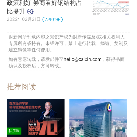
政策利好 券商看好钢结构占
比提升
2022年02月21日
APP打开
财新网所刊载内容之知识产权为财新传媒及/或相关权利人
专属所有或持有。未经许可，禁止进行转载、摘编、复制及
建立镜像等任何使用。
如有意愿转载，请发邮件至
hello@caixin.com
，获得书面
确认及授权后，方可转载。
推荐阅读
私房课