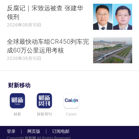
反腐记｜宋致远被查 张建华
领刑
2026年08月10日
全球最快动车组CR450列车完
成60万公里运用考核
2026年08月10日
财新移动
财新
财新周刊
Caixin
登录
网页版
订阅电邮
|
|
Copyright 财新网 All Rights Reserved