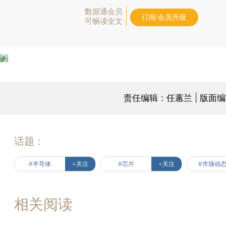
数据通会员
订阅/会员升级
可畅读全文
责任编辑：任蕙兰 | 版面
话题：
#半导体
+关注
#芯片
+关注
#市场动
相关阅读