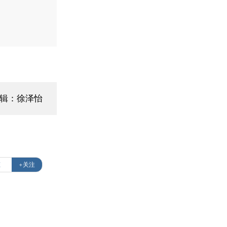
编辑：徐泽怡
态
+关注