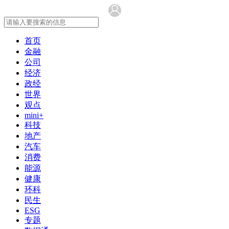
首页
金融
公司
经济
政经
世界
观点
mini+
科技
地产
汽车
消费
能源
健康
环科
民生
ESG
专题