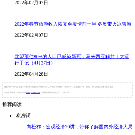
2022年02月07日
2022年春节旅游收入恢复至疫情前一半 冬奥带火冰雪游
2022年02月07日
欧盟预估80%的人口已感染新冠，马来西亚解封｜大流
行手记（4月27日）
2022年04月28日
财新网所刊载内容之知识产权为财新传媒及/或相关权利人专属所有或持有。未经许可，禁止进行转载、摘编、复制及建立镜像等任何使用。
如有意愿转载，请发邮件至
hello@caixin.com
，获得书面确认及授权后，方可转载。
推荐阅读
私房课
向松祚：宏观经济70讲，带你了解国内外经济大局