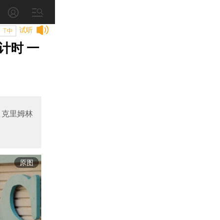
试听
T中
计时 一
，克里姆林
原图