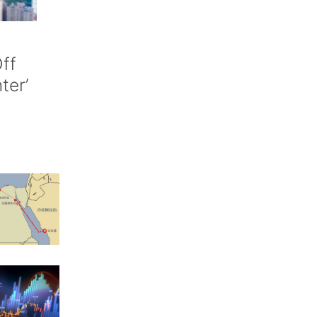
ff
nter’