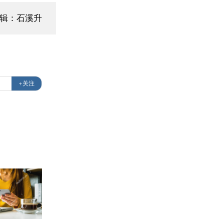
编辑：石溪升
+关注