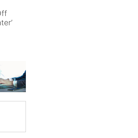
ff
nter’