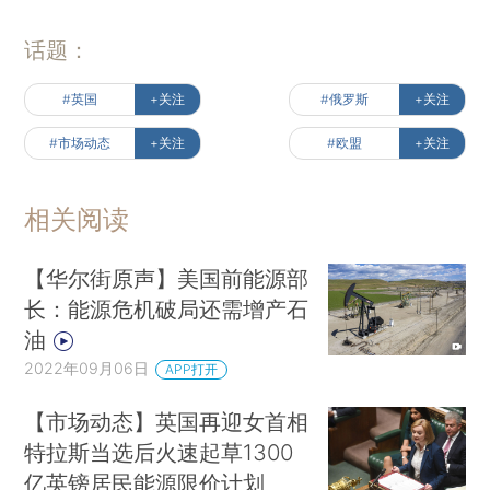
话题：
#英国
+关注
#俄罗斯
+关注
#市场动态
+关注
#欧盟
+关注
相关阅读
【华尔街原声】美国前能源部
长：能源危机破局还需增产石
油
2022年09月06日
APP打开
【市场动态】英国再迎女首相
特拉斯当选后火速起草1300
亿英镑居民能源限价计划