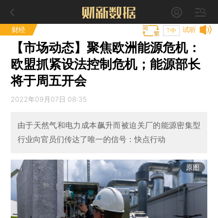
财经
试听
T中
【市场动态】聚焦欧洲能源危机：
欧盟抓紧设法控制危机；能源部长
将于周五开会
2022年09月07日 08:35
由于天然气和电力成本飙升而被迫关厂的能源密集型
行业向官员们传达了唯一的信号：快点行动
原图