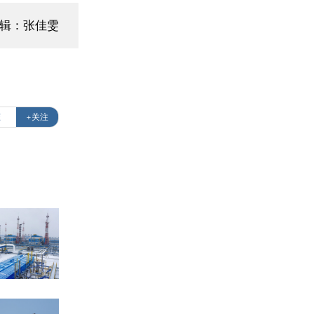
编辑：张佳雯
态
+关注