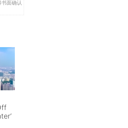
得书面确认
ff
nter’