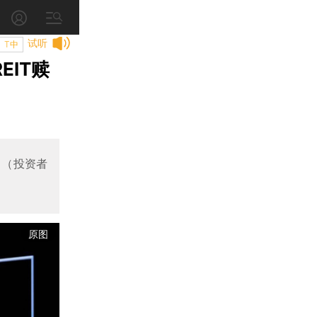
试听
T中
IT赎
好，（投资者
原图