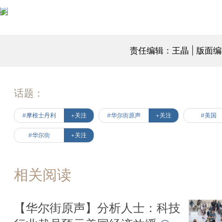
责任编辑：王晶 | 版面
话题：
#摩根士丹利
+关注
#华尔街原声
+关注
#美国
#华尔街
+关注
相关阅读
【华尔街原声】分析人士：科技