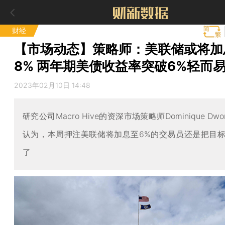
财经
【市场动态】策略师：美联储或将加
8% 两年期美债收益率突破6%轻而
2023年02月10日 14:48
研究公司Macro Hive的资深市场策略师Dominique Dwor-
认为，本周押注美联储将加息至6%的交易员还是把目
了