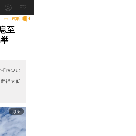
试听
T中
息至
易举
Frecaut
标定得太低
原图