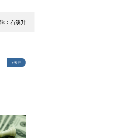
编辑：石溪升
态
+关注